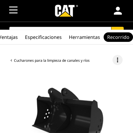
person
SEARCH
search
Ventajas
Especificaciones
Herramientas
Recorrido
more_vert
Cucharones para la limpieza de canales y ríos