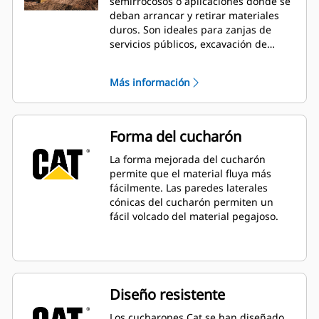
semirrocosos o aplicaciones donde se
deban arrancar y retirar materiales
duros. Son ideales para zanjas de
servicios públicos, excavación de
cimientos, rellenado y excavación en
general en aplicaciones de
Más información
construcción, paisajismo y servicios
públicos.
Forma del cucharón
La forma mejorada del cucharón
permite que el material fluya más
fácilmente. Las paredes laterales
cónicas del cucharón permiten un
fácil volcado del material pegajoso.
Diseño resistente
Los cucharones Cat se han diseñado