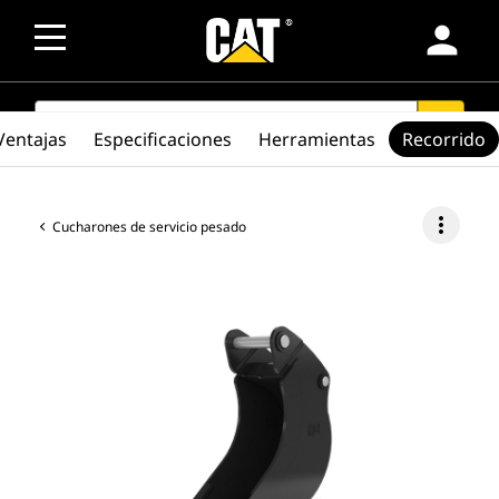
person
SEARCH
search
Ventajas
Especificaciones
Herramientas
Recorrido
more_vert
Cucharones de servicio pesado