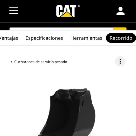
person
SEARCH
search
Ventajas
Especificaciones
Herramientas
Recorrido
more_vert
Cucharones de servicio pesado