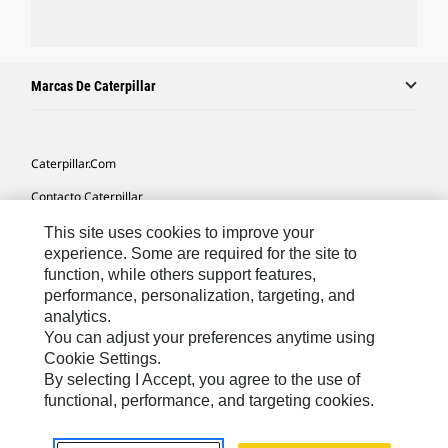
Marcas De Caterpillar
Caterpillar.com
Contacto Caterpillar
Mis Preferencias De Marketing
This site uses cookies to improve your
experience. Some are required for the site to
Mapa Del Sitio
function, while others support features,
performance, personalization, targeting, and
Cookie Settings
analytics.
Aviso Legal
You can adjust your preferences anytime using
Cookie Settings.
Privacidad
By selecting I Accept, you agree to the use of
functional, performance, and targeting cookies.
Europe-Spanish
© 2026 Caterpillar. Reservados todos los derechos