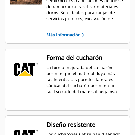
semirrocosos o aplicaciones donde se
deban arrancar y retirar materiales
duros. Son ideales para zanjas de
servicios públicos, excavación de
cimientos, rellenado y excavación en
general en aplicaciones de
Más información
construcción, paisajismo y servicios
públicos.
Forma del cucharón
La forma mejorada del cucharón
permite que el material fluya más
fácilmente. Las paredes laterales
cónicas del cucharón permiten un
fácil volcado del material pegajoso.
Diseño resistente
Los cucharones Cat se han diseñado