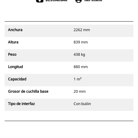
cloud_download
print
Anchura
2262 mm
Altura
839 mm
Peso
438 kg
Longitud
880 mm
Capacidad
1 m³
Grosor de cuchilla base
20 mm
Tipo de interfaz
Con bulón