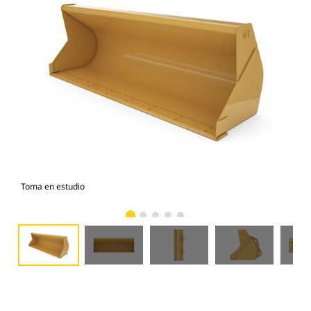
Toma en estudio
Vist