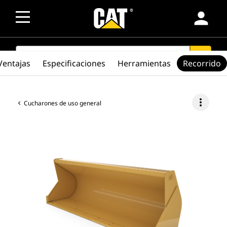
person
SEARCH
search
Ventajas
Especificaciones
Herramientas
Recorrido
more_vert
Cucharones de uso general