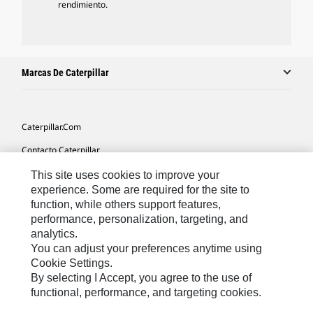
rendimiento.
Marcas De Caterpillar
Caterpillar.com
Contacto Caterpillar
Mis Preferencias De Marketing
This site uses cookies to improve your
experience. Some are required for the site to
Mapa Del Sitio
function, while others support features,
performance, personalization, targeting, and
Cookie Settings
analytics.
Aviso Legal
You can adjust your preferences anytime using
Cookie Settings.
Privacidad
By selecting I Accept, you agree to the use of
functional, performance, and targeting cookies.