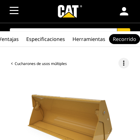
person
SEARCH
search
Ventajas
Especificaciones
Herramientas
Recorrido
more_vert
Cucharones de usos múltiples