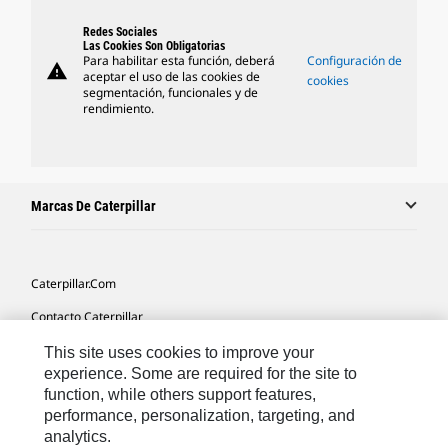
Redes Sociales
Las Cookies Son Obligatorias
Para habilitar esta función, deberá
Configuración de
warning
aceptar el uso de las cookies de
cookies
segmentación, funcionales y de
rendimiento.
Marcas De Caterpillar
Caterpillar.com
Contacto Caterpillar
Mis Preferencias De Marketing
This site uses cookies to improve your
experience. Some are required for the site to
Mapa Del Sitio
function, while others support features,
performance, personalization, targeting, and
Cookie Settings
analytics.