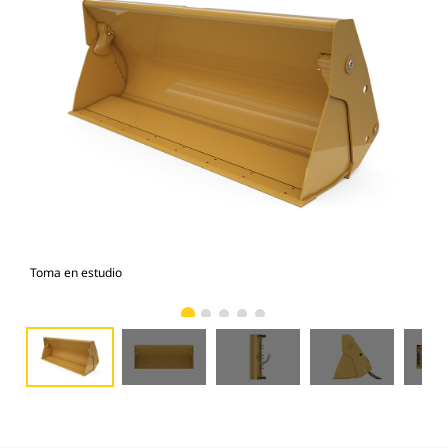
Toma en estudio
Vist