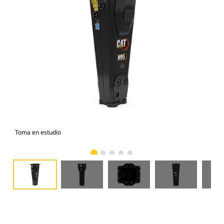
Toma en estudio
Vist