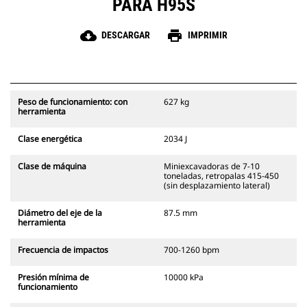
PARA H95S
cloud_download
print
DESCARGAR
IMPRIMIR
Peso de funcionamiento: con
627 kg
herramienta
Clase energética
2034 J
Clase de máquina
Miniexcavadoras de 7-10
toneladas, retropalas 415-450
(sin desplazamiento lateral)
Diámetro del eje de la
87.5 mm
herramienta
Frecuencia de impactos
700-1260 bpm
Presión mínima de
10000 kPa
funcionamiento