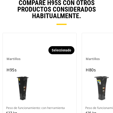
COMPARE H95S CON OTROS
PRODUCTOS CONSIDERADOS
HABITUALMENTE.
Seleccionado
Martillos
Martillos
H95s
H80s
Peso de funcionamiento: con herramienta
Peso de funcionami
627 kg
425 kg