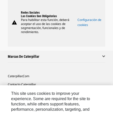
Redes Sociales
Las Cookies Son Obligatorias
Para habilitar esta función, deberá
Configuración de
warning
aceptar el uso de las cookies de
cookies
segmentación, funcionales y de
rendimiento.
Marcas De Caterpillar
Caterpillar.com
Contacto Caterpillar
Mis Preferencias De Marketing
This site uses cookies to improve your
experience. Some are required for the site to
Mapa Del Sitio
function, while others support features,
performance, personalization, targeting, and
Cookie Settings