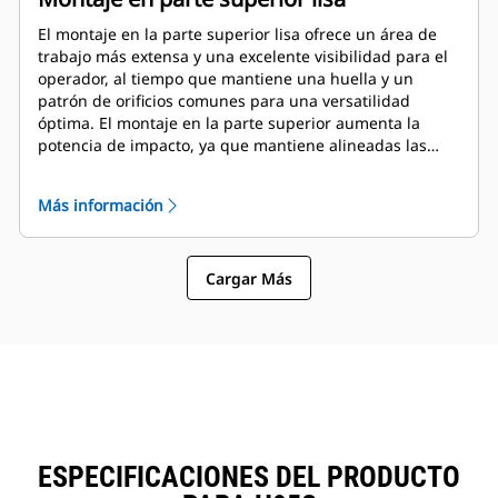
El montaje en la parte superior lisa ofrece un área de
trabajo más extensa y una excelente visibilidad para el
operador, al tiempo que mantiene una huella y un
patrón de orificios comunes para una versatilidad
óptima. El montaje en la parte superior aumenta la
potencia de impacto, ya que mantiene alineadas las
fuerzas de golpeo y del brazo. La abrazadera con
montaje superior transfiere un retroceso y una tensión
Más información
de doblado sustancialmente menores al extremo del
brazo, lo que supone un menor impacto en las
estructuras de la máquina. Hay disponibles
Cargar Más
complementos de soporte de montaje para satisfacer
tanto la preferencia por acoplamiento como por
inserción.
ESPECIFICACIONES DEL PRODUCTO