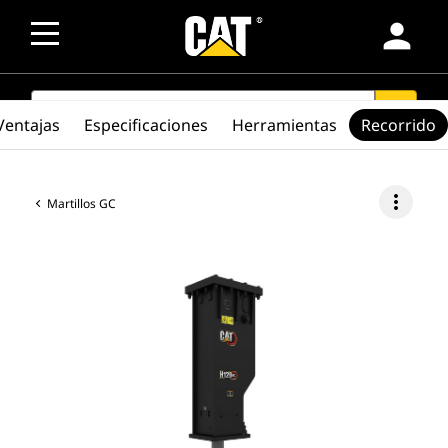
person
SEARCH
search
Ventajas
Especificaciones
Herramientas
Recorrido
more_vert
Martillos GC