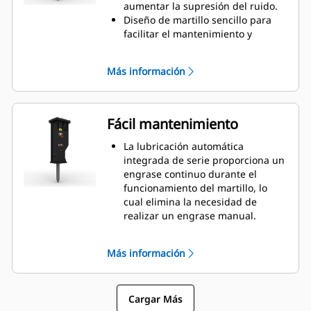
zonas sensibles al ruido, como
aumentar la supresión del ruido.
barrios residenciales o cerca de
Diseño de martillo sencillo para
hospitales, donde se regula el
facilitar el mantenimiento y
nivel de ruido.
agilizar las reconstrucciones, lo
cual ayuda a reducir los costes de
Más información
propiedad y operación.
Los componentes hidráulicos
críticos están protegidos dentro de
la carcasa para evitar posibles
Fácil mantenimiento
daños, lo cual ayuda a reducir el
tiempo de inactividad en el lugar
La lubricación automática
de trabajo.
integrada de serie proporciona un
engrase continuo durante el
funcionamiento del martillo, lo
cual elimina la necesidad de
realizar un engrase manual.
El buje inferior deslizante se
puede sustituir fácilmente sobre el
Más información
terreno, lo cual ayuda a reducir el
tiempo de servicio.
Compruebe la carga de gas del
Cargar Más
martillo sin retirarlo de la