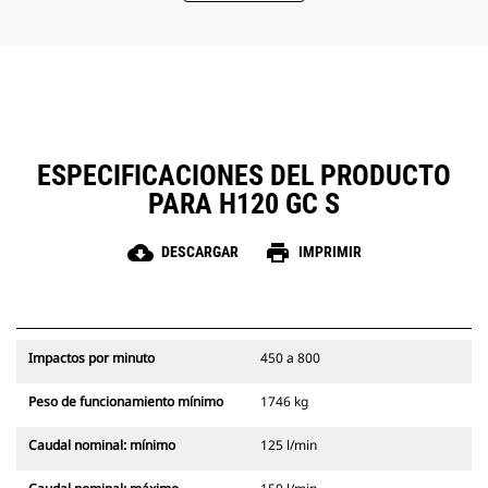
máquina.
El acceso rápido y sencillo a las
zonas de inspección simplifica el
mantenimiento del martillo.
ESPECIFICACIONES DEL PRODUCTO
PARA H120 GC S
cloud_download
print
DESCARGAR
IMPRIMIR
Impactos por minuto
450 a 800
Peso de funcionamiento mínimo
1746 kg
Caudal nominal: mínimo
125 l/min