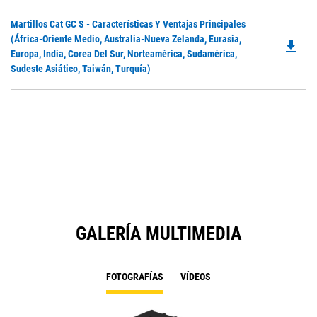
Do
Martillos Cat GC S - Características Y Ventajas Principales
P
(África-Oriente Medio, Australia-Nueva Zelanda, Eurasia,
file_download
O
Europa, India, Corea Del Sur, Norteamérica, Sudamérica,
in
Sudeste Asiático, Taiwán, Turquía)
a
N
Ta
GALERÍA MULTIMEDIA
FOTOGRAFÍAS
VÍDEOS