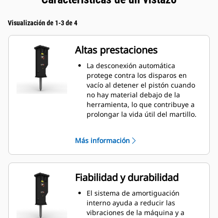
Visualización de 1-3 de 4
Altas prestaciones
La desconexión automática
protege contra los disparos en
vacío al detener el pistón cuando
no hay material debajo de la
herramienta, lo que contribuye a
prolongar la vida útil del martillo.
Ajuste manualmente la velocidad
del pistón eligiendo entre una
Más información
velocidad elevada del pistón o la
máxima potencia para ayudar a
aumentar la eficiencia y la
producción en el lugar de trabajo.
Fiabilidad y durabilidad
La función de amortiguación de
sonido, incluida de serie, le
El sistema de amortiguación
permite utilizar un Martillo GC S
interno ayuda a reducir las
en lugares de trabajo situados en
vibraciones de la máquina y a