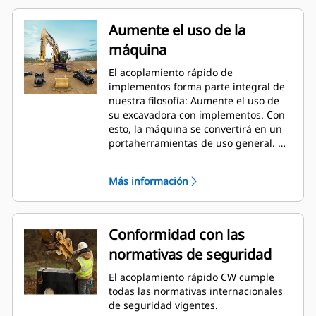
Aumente el uso de la
máquina
El acoplamiento rápido de
implementos forma parte integral de
nuestra filosofía: Aumente el uso de
su excavadora con implementos. Con
esto, la máquina se convertirá en un
portaherramientas de uso general. El
acoplamiento CW se ha convertido en
el estándar del sector con más de
Más información
50 000 unidades vendidas en los
últimos 40 años. Se puede
intercambiar con diferentes clases de
máquina y se ha diseñado para su uso
Conformidad con las
en más de 700 máquinas diferentes,
normativas de seguridad
tanto Cat como de otros fabricantes.
El acoplamiento rápido CW cumple
todas las normativas internacionales
de seguridad vigentes.