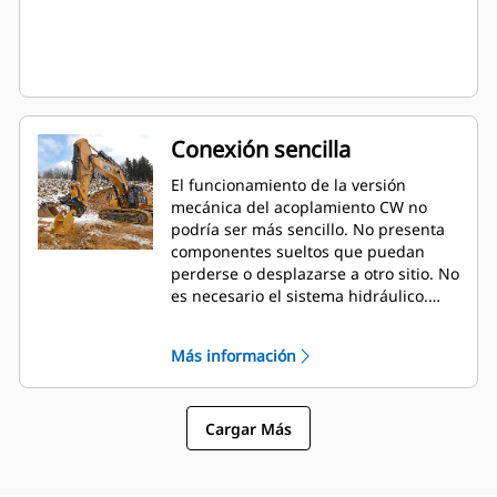
Conexión sencilla
El funcionamiento de la versión
mecánica del acoplamiento CW no
podría ser más sencillo. No presenta
componentes sueltos que puedan
perderse o desplazarse a otro sitio. No
es necesario el sistema hidráulico.
Hay kits de conversión disponibles
que permiten pasarse a la versión
Más información
hidráulica fácilmente en cualquier
momento.
Cargar Más