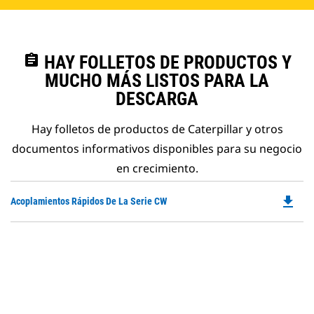
assignment
HAY FOLLETOS DE PRODUCTOS Y
MUCHO MÁS LISTOS PARA LA
DESCARGA
Hay folletos de productos de Caterpillar y otros
documentos informativos disponibles para su negocio
en crecimiento.
file_download
Do
Acoplamientos Rápidos De La Serie CW
P
O
in
a
N
Ta