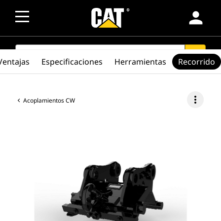
person
SEARCH
search
Ventajas
Especificaciones
Herramientas
Recorrido
more_vert
Acoplamientos CW