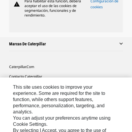
Para habilitar esta función, deberá
Configuración de
warning
aceptar el uso de las cookies de
cookies
segmentación, funcionales y de
rendimiento.
Marcas De Caterpillar
Caterpillar.com
Contacto Caterpillar
Mis Preferencias De Marketing
This site uses cookies to improve your
experience. Some are required for the site to
Mapa Del Sitio
function, while others support features,
performance, personalization, targeting, and
Cookie Settings
analytics.
Aviso Legal
You can adjust your preferences anytime using
Cookie Settings.
Privacidad
By selecting I Accept, you agree to the use of