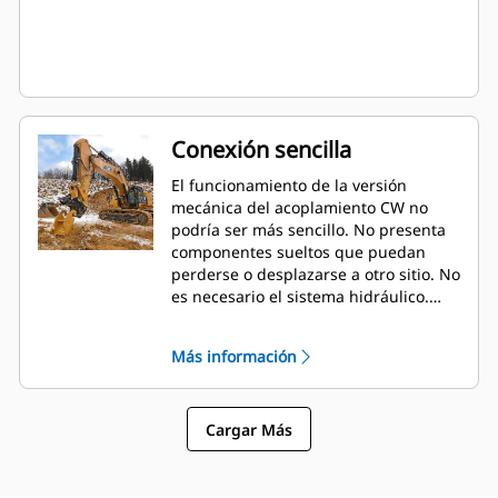
Conexión sencilla
El funcionamiento de la versión
mecánica del acoplamiento CW no
podría ser más sencillo. No presenta
componentes sueltos que puedan
perderse o desplazarse a otro sitio. No
es necesario el sistema hidráulico.
Hay kits de conversión disponibles
que permiten pasarse a la versión
Más información
hidráulica fácilmente en cualquier
momento.
Cargar Más