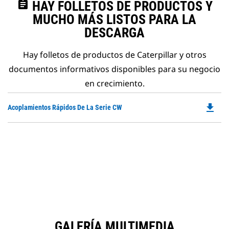
assignment
HAY FOLLETOS DE PRODUCTOS Y
MUCHO MÁS LISTOS PARA LA
DESCARGA
Hay folletos de productos de Caterpillar y otros
documentos informativos disponibles para su negocio
en crecimiento.
file_download
Do
Acoplamientos Rápidos De La Serie CW
P
O
in
a
N
Ta
GALERÍA MULTIMEDIA