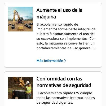
Aumente el uso de la
máquina
El acoplamiento rápido de
implementos forma parte integral de
nuestra filosofía: Aumente el uso de
su excavadora con implementos. Con
esto, la máquina se convertirá en un
portaherramientas de uso general. El
acoplamiento CW se ha convertido en
el estándar del sector con más de
Más información
50 000 unidades vendidas en los
últimos 40 años. Se puede
intercambiar con diferentes clases de
máquina y se ha diseñado para su uso
Conformidad con las
en más de 700 máquinas diferentes,
normativas de seguridad
tanto Cat como de otros fabricantes.
El acoplamiento rápido CW cumple
todas las normativas internacionales
de seguridad vigentes.