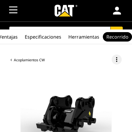
person
SEARCH
search
Ventajas
Especificaciones
Herramientas
Recorrido
more_vert
Acoplamientos CW