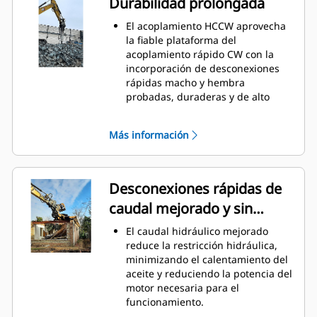
Durabilidad prolongada
El acoplamiento HCCW aprovecha
la fiable plataforma del
acoplamiento rápido CW con la
incorporación de desconexiones
rápidas macho y hembra
probadas, duraderas y de alto
rendimiento situadas en el
acoplamiento y en el soporte de
Más información
fijación.
Las mangueras dispuestas
internamente en el acoplamiento y
el soporte ayudan a proteger
Desconexiones rápidas de
contra daños y reducen los costes
caudal mejorado y sin
totales de reparación y de
mangueras.
derrames
El caudal hidráulico mejorado
El diseño de la cubierta
reduce la restricción hidráulica,
anticontaminación añade
minimizando el calentamiento del
protección a los acoplamientos y
aceite y reduciendo la potencia del
ayuda a evitar la contaminación
motor necesaria para el
del sistema hidráulico.
funcionamiento.
Los acoplamientos están