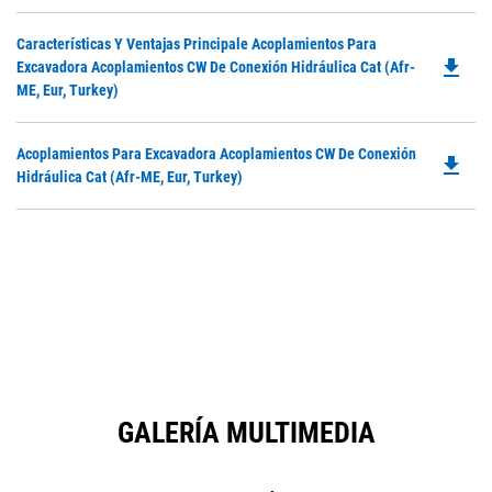
Do
Características Y Ventajas Principale Acoplamientos Para
file_download
P
Excavadora Acoplamientos CW De Conexión Hidráulica Cat (Afr-
O
ME, Eur, Turkey)
in
a
Do
Acoplamientos Para Excavadora Acoplamientos CW De Conexión
N
file_download
P
Hidráulica Cat (Afr-ME, Eur, Turkey)
Ta
O
in
a
N
Ta
GALERÍA MULTIMEDIA