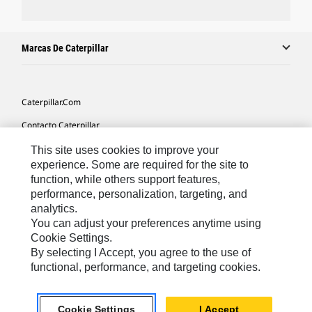
Marcas De Caterpillar
Caterpillar.com
Contacto Caterpillar
Mis Preferencias De Marketing
This site uses cookies to improve your
experience. Some are required for the site to
Mapa Del Sitio
function, while others support features,
performance, personalization, targeting, and
Cookie Settings
analytics.
Aviso Legal
You can adjust your preferences anytime using
Cookie Settings.
Privacidad
By selecting I Accept, you agree to the use of
functional, performance, and targeting cookies.
Europe-Spanish
© 2026 Caterpillar. Reservados todos los derechos
Cookie Settings
I Accept