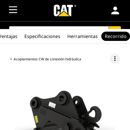
person
SEARCH
search
Ventajas
Especificaciones
Herramientas
Recorrido
more_vert
Acoplamientos CW de conexión hidráulica