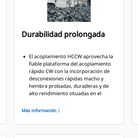
Durabilidad prolongada
El acoplamiento HCCW aprovecha la
fiable plataforma del acoplamiento
rápido CW con la incorporación de
desconexiones rápidas macho y
hembra probadas, duraderas y de
alto rendimiento situadas en el
acoplamiento y en el soporte de
fijación.
Más información
Las mangueras dispuestas
internamente en el acoplamiento y el
soporte ayudan a proteger contra
daños y reducen los costes totales