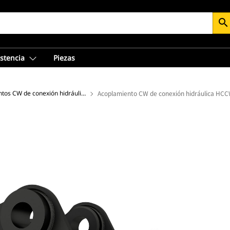
search
istencia
Piezas
Acoplamientos CW de conexión hidráulica
Acoplamiento CW de conexión hidráulica HC