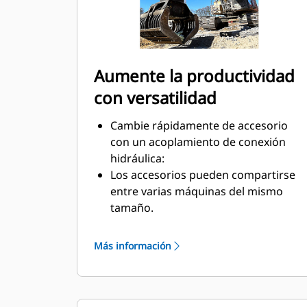
Aumente la productividad
con versatilidad
Cambie rápidamente de accesorio
con un acoplamiento de conexión
hidráulica:
Los accesorios pueden compartirse
entre varias máquinas del mismo
tamaño.
Cada acoplamiento incluye de serie
un gancho de elevación con
Más información
capacidad para elevar 10 toneladas.