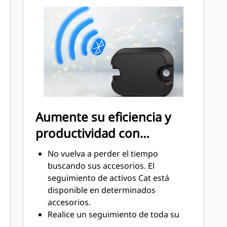
de reparación y de mangueras.
El diseño de la cubierta
anticontaminación añade protección
a los acoplamientos y ayuda a evitar
la contaminación del sistema
hidráulico.
Aumente su eficiencia y
productividad con
tecnologías integradas
No vuelva a perder el tiempo
buscando sus accesorios. El
seguimiento de activos Cat está
disponible en determinados
accesorios.
Realice un seguimiento de toda su
flota de accesorios y máquinas