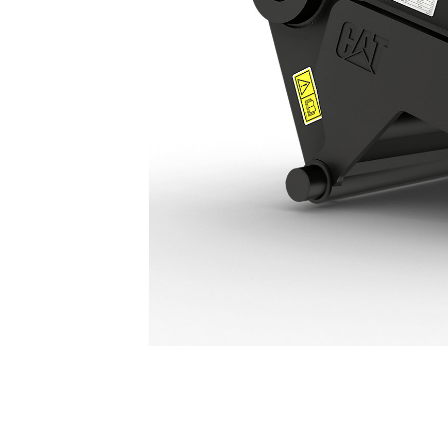
Acoplamiento CW De Conexión Hidráulica HCCW40: 617-8134
Ven
Cambiar modelo