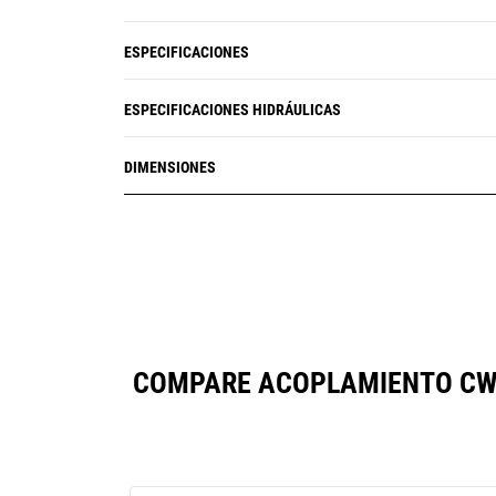
confirmación de que el accesorio se
ha conectado correctamente a
ESPECIFICACIONES
través de una serie de señales
visuales y sonoras.
ESPECIFICACIONES HIDRÁULICAS
DIMENSIONES
COMPARE ACOPLAMIENTO CW 