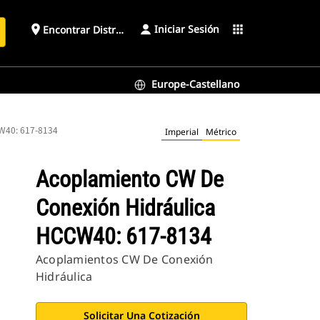
Iniciar Sesión
place
apps
Encontrar Distribuidor
Europe-Castellano
CW40: 617-8134
Imperial
Métrico
Acoplamiento CW De
Conexión Hidráulica
HCCW40: 617-8134
Acoplamientos CW De Conexión
Hidráulica
Solicitar Una Cotización