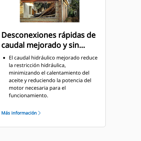
Desconexiones rápidas de
caudal mejorado y sin
derrames
El caudal hidráulico mejorado reduce
la restricción hidráulica,
minimizando el calentamiento del
aceite y reduciendo la potencia del
motor necesaria para el
funcionamiento.
Los acoplamientos están
mecanizados y dimensionados para
Más información
el rendimiento de gran caudal que
requieren los accesorios
hidromecánicos y ayudan a
garantizar que los accesorios