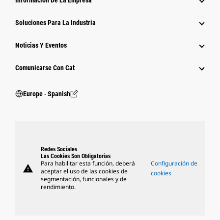
Información De La Empresa
Soluciones Para La Industria
Noticias Y Eventos
Comunicarse Con Cat
Europe ‧ Spanish
Redes Sociales
Las Cookies Son Obligatorias
Para habilitar esta función, deberá
Configuración de
warning
aceptar el uso de las cookies de
cookies
segmentación, funcionales y de
rendimiento.