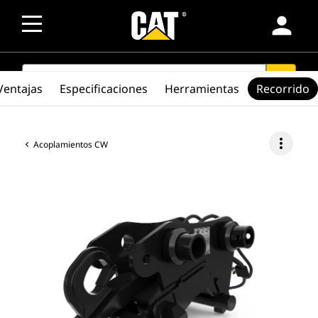
person
SEARCH
search
Ventajas
Especificaciones
Herramientas
Recorrido
more_vert
Acoplamientos CW