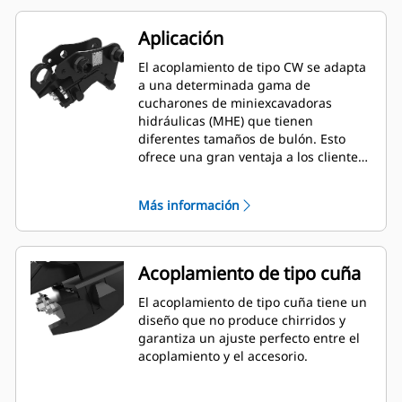
Aplicación
El acoplamiento de tipo CW se adapta
a una determinada gama de
cucharones de miniexcavadoras
hidráulicas (MHE) que tienen
diferentes tamaños de bulón. Esto
ofrece una gran ventaja a los clientes
que cuentan con diversos modelos de
MHE de diferentes tamaños y
Más información
necesitan la flexibilidad de utilizar un
único cucharón para varias máquinas.
Acoplamiento de tipo cuña
El acoplamiento de tipo cuña tiene un
diseño que no produce chirridos y
garantiza un ajuste perfecto entre el
acoplamiento y el accesorio.