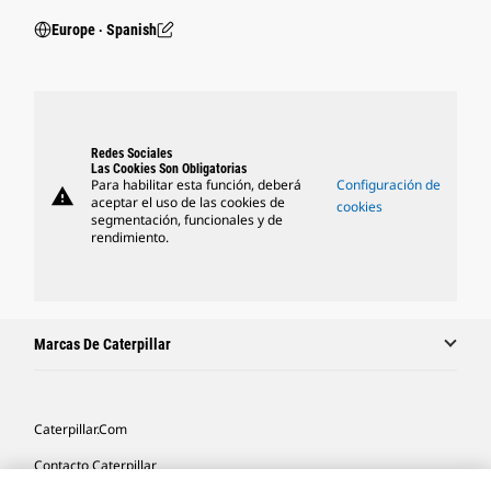
Europe ‧ Spanish
Redes Sociales
Las Cookies Son Obligatorias
Para habilitar esta función, deberá
Configuración de
warning
aceptar el uso de las cookies de
cookies
segmentación, funcionales y de
rendimiento.
Marcas De Caterpillar
Caterpillar.com
Contacto Caterpillar