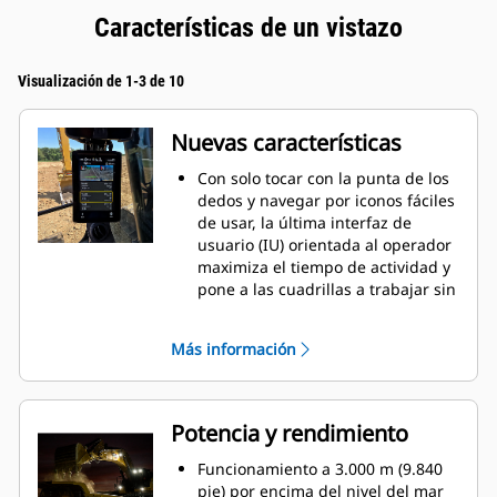
Características de un vistazo
Visualización de 1-3 de 10
Nuevas características
Con solo tocar con la punta de los
dedos y navegar por iconos fáciles
de usar, la última interfaz de
usuario (IU) orientada al operador
maximiza el tiempo de actividad y
pone a las cuadrillas a trabajar sin
demora. Desde la reordenación de
listas de implementos hasta la
Más información
creación de nuevas combinaciones
de implementos según sea
necesario, los operadores pueden
configurar rápidamente las
Potencia y rendimiento
máquinas y acceder fácilmente a
la información.
Funcionamiento a 3.000 m (9.840
La interfaz permite a los
pie) por encima del nivel del mar