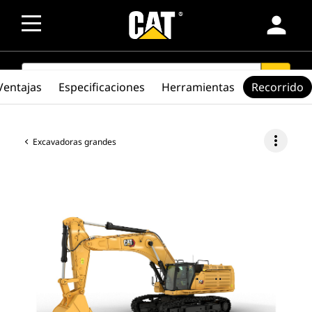
person
SEARCH
search
Ventajas
Especificaciones
Herramientas
Recorrido
more_vert
Excavadoras grandes