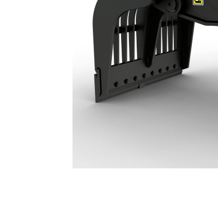
Pinzas De Demolición Y Clasificación G318: 587-8965
Ven
Cambiar modelo