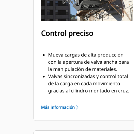
Control preciso
Mueva cargas de alta producción
con la apertura de valva ancha para
la manipulación de materiales.
Valvas sincronizadas y control total
de la carga en cada movimiento
gracias al cilindro montado en cruz.
Mantenga el agarre de grandes
cargas o recoja, clasifique y deposite
Más información
pequeños materiales con los topes
de sobremordida para lograr un
contacto de las mandíbulas de borde
a borde y evitar un exceso de