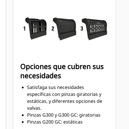
remolques, contenedores, depósitos
y ángulos de 90 grados.
Fácil acceso a las piezas internas a
través de grandes paneles de
mantenimiento.
Saque el máximo partido a sus
pinzas con un motor de par elevado
y unos intervalos de servicio más
largos.
Opciones que cubren sus
necesidades
Satisfaga sus necesidades
específicas con pinzas giratorias y
estáticas, y diferentes opciones de
valvas.
Pinzas G300 y G300 GC: giratorias
Pinzas G200 GC: estáticas
Tipos de valvas: