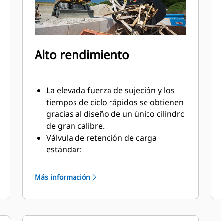
Alto rendimiento
La elevada fuerza de sujeción y los
tiempos de ciclo rápidos se obtienen
gracias al diseño de un único cilindro
de gran calibre.
Válvula de retención de carga
estándar:
Trabaje cerca de paredes y bordes de
contenedores. El perfil de las valvas
Más información
de las pinzas no deja ningún espacio
libre entre la cuchilla y los bordes y
paredes verticales, lo que permite
acceder a las esquinas de dúmperes,