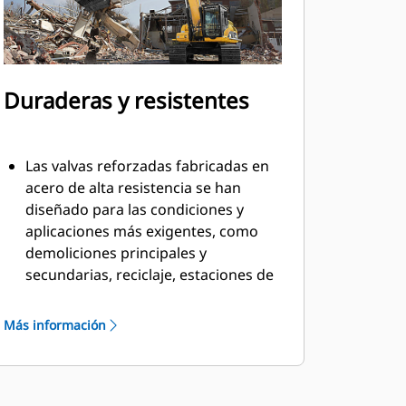
Duraderas y resistentes
Las valvas reforzadas fabricadas en
acero de alta resistencia se han
diseñado para las condiciones y
aplicaciones más exigentes, como
demoliciones principales y
secundarias, reciclaje, estaciones de
transferencia de residuos, retirada
de árboles, construcción de muros
Más información
de contención, etc.
El material llena la valva y fluye con
facilidad y eficiencia gracias a los
pernos avellanados de la cuchilla y al