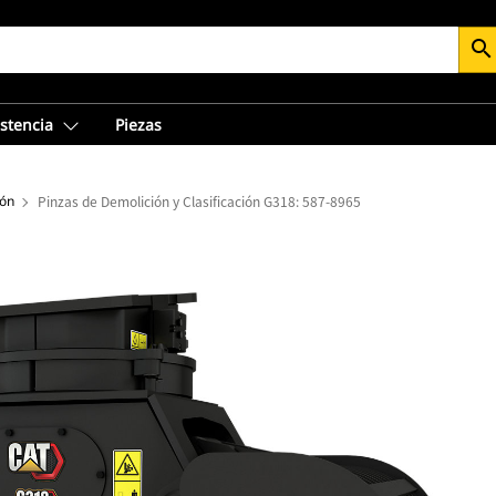
search
istencia
Piezas
ión
Pinzas de Demolición y Clasificación G318: 587-8965