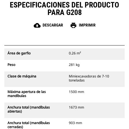
ESPECIFICACIONES DEL PRODUCTO
PARA G208
cloud_download
print
DESCARGAR
IMPRIMIR
Área de garfio
0.26 m²
Peso
281 kg
Clase de máquina
Miniexcavadoras de 7-10
toneladas
Máxima apertura de las
1500 mm
mandíbulas
Anchura total (mandíbulas
1673 mm
abiertas)
Anchura total (mandíbulas
903 mm
cerradas)