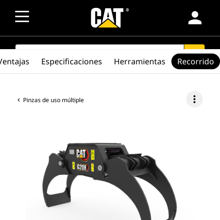
person
SEARCH
search
Ventajas
Especificaciones
Herramientas
Recorrido
more_vert
Pinzas de uso múltiple