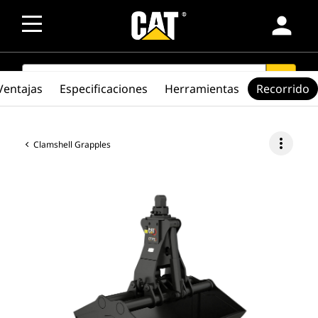
person
SEARCH
search
Ventajas
Especificaciones
Herramientas
Recorrido
more_vert
Clamshell Grapples