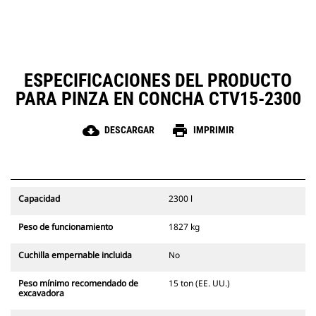
necesidad de cambiar de
pegajosos en trabajos de más
accesorio o de máquina.
dificultad.
ESPECIFICACIONES DEL PRODUCTO
PARA PINZA EN CONCHA CTV15-2300
cloud_download
print
DESCARGAR
IMPRIMIR
Capacidad
2300 l
Peso de funcionamiento
1827 kg
Cuchilla empernable incluida
No
Peso mínimo recomendado de
15 ton (EE. UU.)
excavadora