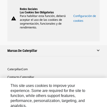
Redes Sociales
Las Cookies Son Obligatorias
Para habilitar esta función, deberá
Configuración de
warning
aceptar el uso de las cookies de
cookies
segmentación, funcionales y de
rendimiento.
Marcas De Caterpillar
Caterpillar.com
Contacto Caterpillar
Mis Preferencias De Marketing
This site uses cookies to improve your
experience. Some are required for the site to
Mapa Del Sitio
function, while others support features,
performance, personalization, targeting, and
Cookie Settings
analytics.