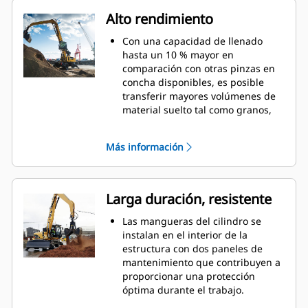
Alto rendimiento
Con una capacidad de llenado
hasta un 10 % mayor en
comparación con otras pinzas en
concha disponibles, es posible
transferir mayores volúmenes de
material suelto tal como granos,
carbón, arena y grava.
Mueva cargas de escala de
Más información
producción con la apertura de
valva ancha para la manipulación
de materiales.
La potente fuerza de cierre de las
Larga duración, resistente
valvas de la pinza, combinada con
la rapidez de la apertura y el
Las mangueras del cilindro se
cierre, ayuda a acortar los tiempos
instalan en el interior de la
de ciclo y centrarse en la tarea
estructura con dos paneles de
para mover más toneladas por
mantenimiento que contribuyen a
hora.
proporcionar una protección
Cat PL161 Attachment Locator es
óptima durante el trabajo.
un dispositivo Bluetooth que le
Se utilizan materiales de alta