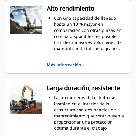
Alto rendimiento
Con una capacidad de llenado
hasta un 10 % mayor en
comparación con otras pinzas en
concha disponibles, es posible
transferir mayores volúmenes de
material suelto tal como granos,
carbón, arena y grava.
Mueva cargas de escala de
Más información
producción con la apertura de
valva ancha para la manipulación
de materiales.
La potente fuerza de cierre de las
Larga duración, resistente
valvas de la pinza, combinada con
la rapidez de la apertura y el
Las mangueras del cilindro se
cierre, ayuda a acortar los tiempos
instalan en el interior de la
de ciclo y centrarse en la tarea
estructura con dos paneles de
para mover más toneladas por
mantenimiento que contribuyen a
hora.
proporcionar una protección
Cat PL161 Attachment Locator es
óptima durante el trabajo.
un dispositivo Bluetooth que le
Se utilizan materiales de alta