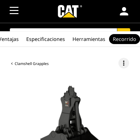
person
SEARCH
search
Ventajas
Especificaciones
Herramientas
Recorrido
more_vert
Clamshell Grapples