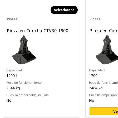
Seleccionado
Pinzas
Pinzas
Pinza en Concha CTV30-1900
Pinza en Con
Capacidad
Capacidad
1900 l
1700 l
Peso de funcionamiento
Peso de funcionami
2544 kg
2484 kg
Cuchilla empernable incluida
Cuchilla empernable
No
No
Ve