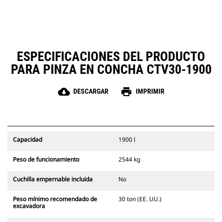
necesidad de cambiar de
pegajosos en trabajos de más
accesorio o de máquina.
dificultad.
ESPECIFICACIONES DEL PRODUCTO
PARA PINZA EN CONCHA CTV30-1900
cloud_download
print
DESCARGAR
IMPRIMIR
Capacidad
1900 l
Peso de funcionamiento
2544 kg
Cuchilla empernable incluida
No
Peso mínimo recomendado de
30 ton (EE. UU.)
excavadora