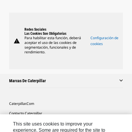
Redes Sociales
Las Cookies Son Obligatorias
Para habilitar esta función, deberá
Configuración de
warning
aceptar el uso de las cookies de
cookies
segmentación, funcionales y de
rendimiento.
Marcas De Caterpillar
Caterpillar.com
Contacto Caterpillar
Mis Preferencias De Marketing
This site uses cookies to improve your
experience. Some are required for the site to