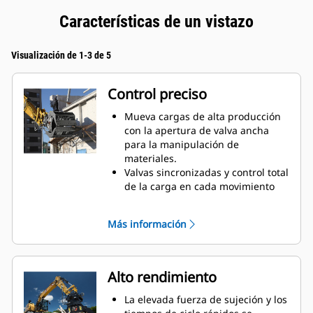
Características de un vistazo
Visualización de 1-3 de 5
Control preciso
Mueva cargas de alta producción
con la apertura de valva ancha
para la manipulación de
materiales.
Valvas sincronizadas y control total
de la carga en cada movimiento
gracias al cilindro montado en
cruz.
Más información
Mantenga el agarre de grandes
cargas o recoja, clasifique y
deposite pequeños materiales con
los topes de sobremordida para
Alto rendimiento
lograr un contacto de las
mandíbulas de borde a borde y
La elevada fuerza de sujeción y los
evitar un exceso de mordida.