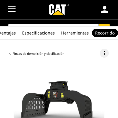
person
SEARCH
search
Ventajas
Especificaciones
Herramientas
Recorrido
more_vert
Pinzas de demolición y clasificación