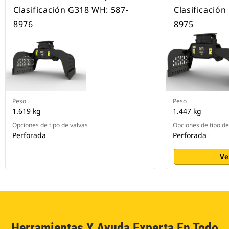
Clasificación G318 WH: 587-
Clasificació
8976
8975
Peso
Peso
1.619 kg
1.447 kg
Opciones de tipo de valvas
Opciones de tipo de
Perforada
Perforada
Ve
Herramientas Y Ayuda Experta En Todo