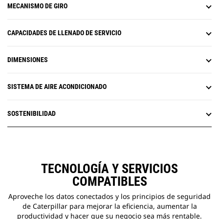
Remote Troubleshoot es una
MECANISMO DE GIRO
aplicación móvil que permite a su
distribuidor Cat realizar pruebas
de diagnóstico de forma remota
CAPACIDADES DE LLENADO DE SERVICIO
en su máquina conectada para
ayudar a garantizar que los
DIMENSIONES
problemas se resuelvan
rápidamente y ocasionen un
menor tiempo de inactividad.
SISTEMA DE AIRE ACONDICIONADO
Remote Flash es una aplicación
móvil que le permite actualizar el
software integrado sin la
SOSTENIBILIDAD
presencia de un técnico; de este
modo, podrá iniciar las
actualizaciones de software
cuando le convenga, lo cual
aumentará su eficiencia operativa
TECNOLOGÍA Y SERVICIOS
general.
COMPATIBLES
Aproveche los datos conectados y los principios de seguridad
de Caterpillar para mejorar la eficiencia, aumentar la
productividad y hacer que su negocio sea más rentable.