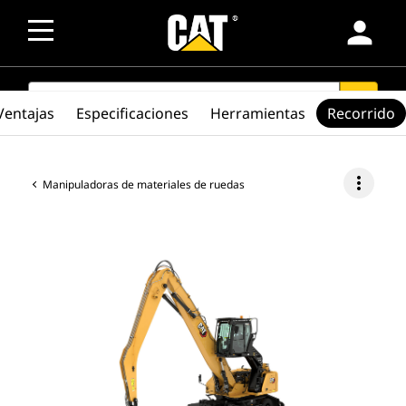
person
SEARCH
search
Ventajas
Especificaciones
Herramientas
Recorrido
more_vert
Manipuladoras de materiales de ruedas