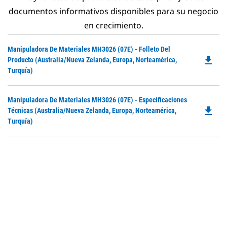
documentos informativos disponibles para su negocio
en crecimiento.
Do
Manipuladora De Materiales MH3026 (07E) - Folleto Del
file_download
P
Producto (Australia/Nueva Zelanda, Europa, Norteamérica,
O
Turquía)
in
a
Do
Manipuladora De Materiales MH3026 (07E) - Especificaciones
N
file_download
P
Técnicas (Australia/Nueva Zelanda, Europa, Norteamérica,
Ta
O
Turquía)
in
a
N
Ta