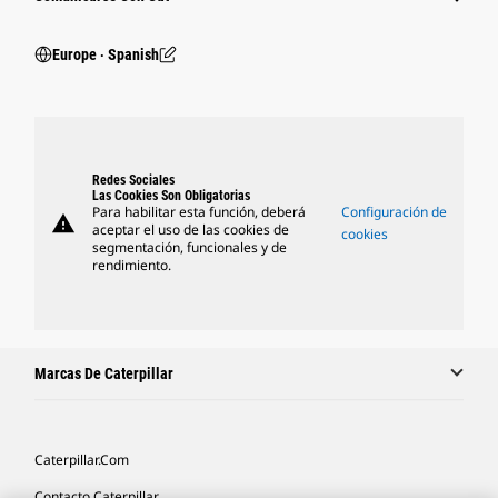
Europe ‧ Spanish
Redes Sociales
Las Cookies Son Obligatorias
Para habilitar esta función, deberá
Configuración de
warning
aceptar el uso de las cookies de
cookies
segmentación, funcionales y de
rendimiento.
Marcas De Caterpillar
Caterpillar.com
Contacto Caterpillar