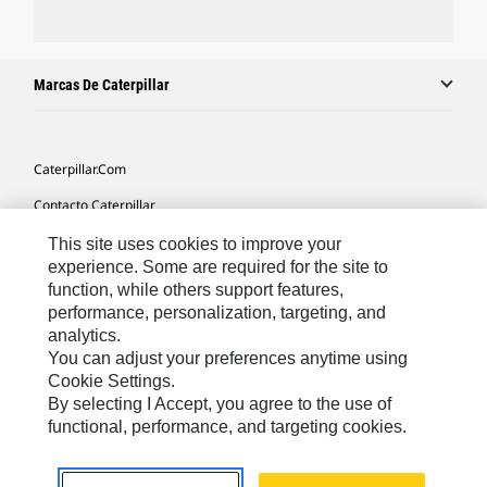
Marcas De Caterpillar
Caterpillar.com
Contacto Caterpillar
Mis Preferencias De Marketing
This site uses cookies to improve your
experience. Some are required for the site to
Mapa Del Sitio
function, while others support features,
performance, personalization, targeting, and
Cookie Settings
analytics.
Aviso Legal
You can adjust your preferences anytime using
Cookie Settings.
Privacidad
By selecting I Accept, you agree to the use of
functional, performance, and targeting cookies.
Europe-Spanish
© 2026 Caterpillar. Reservados todos los derechos