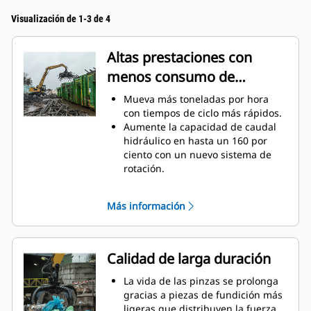
Visualización de 1-3 de 4
Altas prestaciones con
menos consumo de
combustible
Mueva más toneladas por hora
con tiempos de ciclo más rápidos.
Aumente la capacidad de caudal
hidráulico en hasta un 160 por
ciento con un nuevo sistema de
rotación.
Mejore el factor de relleno general
en hasta 140-200 por ciento
Más información
gracias a una curvatura de diente
refinada.
Las máquinas Cat están
preprogramadas con unos ajustes
Calidad de larga duración
de rendimiento óptimos para sus
pinzas con el fin de maximizar el
La vida de las pinzas se prolonga
acoplamiento y eficacia de la
gracias a piezas de fundición más
máquina de las pinzas.
ligeras que distribuyen la fuerza