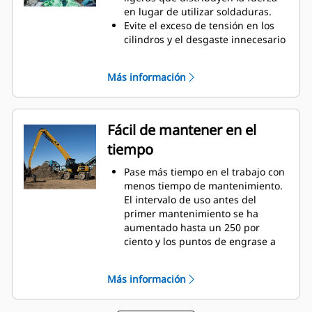
Alcance nuevas alturas y aumente
en lugar de utilizar soldaduras.
el control de giro. La altura
Evite el exceso de tensión en los
compacta de las pinzas GSH
cilindros y el desgaste innecesario
amplía sus capacidades y es ideal
en los puntos de bisagra y las
para aplicaciones de interior.
puntas de los dientes gracias a
Más información
topes inferiores y superiores
resistentes a la abrasión de
servicio pesado en la carcasa de
las pinzas.
Fácil de mantener en el
Fuerza en la que puede confiar.
tiempo
Las puntas y dientes interiores de
construcción sólida están
Pase más tiempo en el trabajo con
fabricados con acero de alta
menos tiempo de mantenimiento.
calidad que resiste la abrasión y el
El intervalo de uso antes del
desgaste de metal sobre metal.
primer mantenimiento se ha
Los puntos de bisagra son de
aumentado hasta un 250 por
fundición que eliminan los puntos
ciento y los puntos de engrase a
débiles del bastidor.
nivel del suelo son más seguros y
Aumente la vida útil con puntas de
fáciles de usar.
diente de fundición fáciles de
Más información
Los componentes hidráulicos
sustituir.
integrales se han redirigido y
están protegidos dentro del