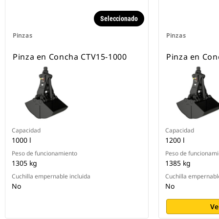
Seleccionado
Pinzas
Pinzas
Pinza en Concha CTV15-1000
Pinza en Con
Capacidad
Capacidad
1000 l
1200 l
Peso de funcionamiento
Peso de funcionami
1305 kg
1385 kg
Cuchilla empernable incluida
Cuchilla empernable
No
No
Ve