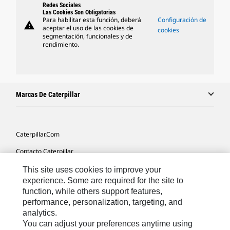
Redes Sociales
Las Cookies Son Obligatorias
Para habilitar esta función, deberá
Configuración de
warning
aceptar el uso de las cookies de
cookies
segmentación, funcionales y de
rendimiento.
Marcas De Caterpillar
Caterpillar.com
Contacto Caterpillar
Mis Preferencias De Marketing
This site uses cookies to improve your
experience. Some are required for the site to
Mapa Del Sitio
function, while others support features,
performance, personalization, targeting, and
Cookie Settings
analytics.
Aviso Legal
You can adjust your preferences anytime using