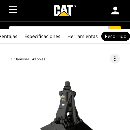
person
SEARCH
search
Ventajas
Especificaciones
Herramientas
Recorrido
more_vert
Clamshell Grapples