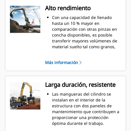
Alto rendimiento
Con una capacidad de llenado
hasta un 10 % mayor en
comparación con otras pinzas en
concha disponibles, es posible
transferir mayores volúmenes de
material suelto tal como granos,
carbón, arena y grava.
Mueva cargas de escala de
Más información
producción con la apertura de
valva ancha para la manipulación
de materiales.
La potente fuerza de cierre de las
Larga duración, resistente
valvas de la pinza, combinada con
la rapidez de la apertura y el
Las mangueras del cilindro se
cierre, ayuda a acortar los tiempos
instalan en el interior de la
de ciclo y centrarse en la tarea
estructura con dos paneles de
para mover más toneladas por
mantenimiento que contribuyen a
hora.
proporcionar una protección
Cat PL161 Attachment Locator es
óptima durante el trabajo.
un dispositivo Bluetooth que le
Se utilizan materiales de alta