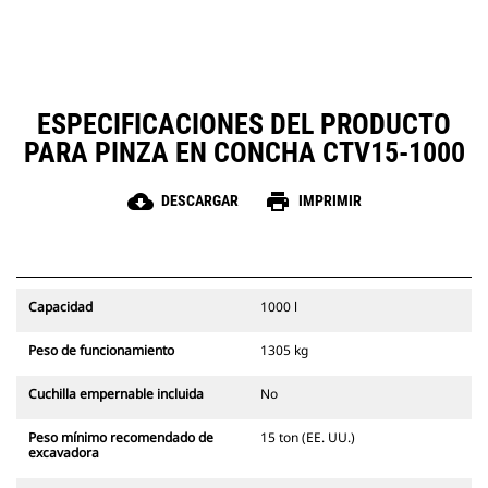
necesidad de cambiar de
pegajosos en trabajos de más
accesorio o de máquina.
dificultad.
ESPECIFICACIONES DEL PRODUCTO
PARA PINZA EN CONCHA CTV15-1000
cloud_download
print
DESCARGAR
IMPRIMIR
Capacidad
1000 l
Peso de funcionamiento
1305 kg
Cuchilla empernable incluida
No
Peso mínimo recomendado de
15 ton (EE. UU.)
excavadora