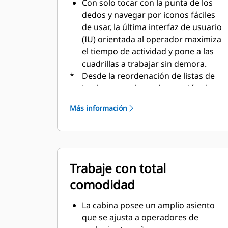
Con solo tocar con la punta de los
dedos y navegar por iconos fáciles
de usar, la última interfaz de usuario
(IU) orientada al operador maximiza
el tiempo de actividad y pone a las
cuadrillas a trabajar sin demora.
*
Desde la reordenación de listas de
implementos hasta la creación de
nuevas combinaciones de
Más información
implementos según sea necesario,
los operadores pueden configurar
rápidamente las máquinas y acceder
fácilmente a la información.
La interfaz permite a los operadores
Trabaje con total
mantener la precisión y aprovechar
comodidad
al máximo cada segundo de su
turno. Al añadir la posibilidad de
La cabina posee un amplio asiento
introducir acopladores y accesorios
que se ajusta a operadores de
en el sistema, la configuración de las