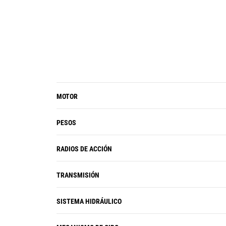
y los puertos USB de la radio incluida
de serie.
El relé auxiliar opcional enciende y
apaga radios CB, luces de balizas y
otros accesorios sin que tenga que
quitar las manos de las palancas tipo
joystick.
La interfaz de usuario
MOTOR
continuamente mejorada permite
una navegación intuitiva y reduce al
PESOS
mínimo la interrupción del
rendimiento con el menú de pantalla
RADIOS DE ACCIÓN
táctil fácil de usar.
TRANSMISIÓN
SISTEMA HIDRÁULICO