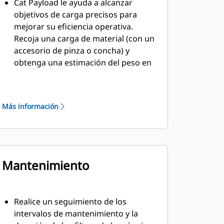
Cat Payload le ayuda a alcanzar
objetivos de carga precisos para
mejorar su eficiencia operativa.
Recoja una carga de material (con un
accesorio de pinza o concha) y
obtenga una estimación del peso en
tiempo real sin girar.
TM
VisionLink
ofrece información
práctica sobre todos los activos,
Más información
independientemente del tamaño de
la flota o del fabricante del equipo.
*Revise los datos de los equipos
desde su ordenador o dispositivo
móvil para maximizar el tiempo de
Mantenimiento
actividad y optimizar los activos. Los
paneles proporcionan información
como horas, kilómetros, ubicación,
Realice un seguimiento de los
tiempo de inactividad y utilización del
intervalos de mantenimiento y la
combustible. Tome decisiones