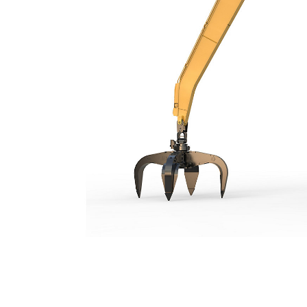
MH3260
Ven
Cambiar modelo