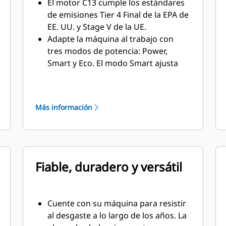
El motor C13 cumple los estándares
de emisiones Tier 4 Final de la EPA de
EE. UU. y Stage V de la UE.
Adapte la máquina al trabajo con
tres modos de potencia: Power,
Smart y Eco. El modo Smart ajusta
automáticamente el motor y la
potencia hidráulica a las condiciones
de trabajo, lo que ayuda a
Más información
proporcionar la máxima potencia
cuando es necesario y la reduce
cuando no lo es para ahorrar
combustible.
El sistema electrohidráulico
Fiable, duradero y versátil
avanzado ayuda a obtener un
óptimo equilibrio entre potencia y
eficiencia, al mismo tiempo que le
Cuente con su máquina para resistir
proporciona el control que necesita.
al desgaste a lo largo de los años. La
La función SmartBoom™ permite a la