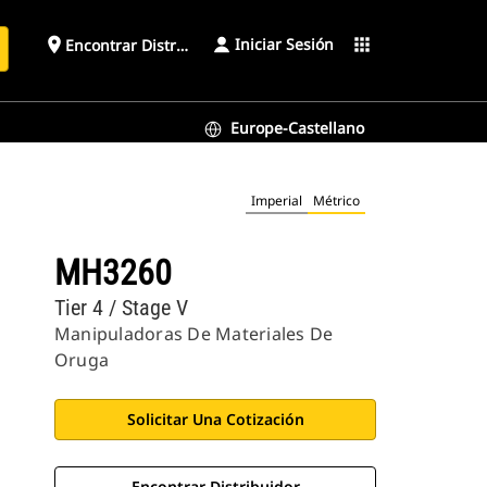
Iniciar Sesión
place
apps
Encontrar Distribuidor
Europe-Castellano
Imperial
Métrico
MH3260
Tier 4 / Stage V
Manipuladoras De Materiales De
Oruga
Solicitar Una Cotización
Encontrar Distribuidor