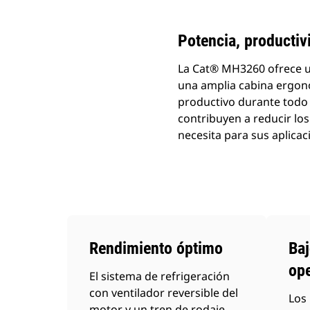
Potencia, productiv
La Cat® MH3260 ofrece u
una amplia cabina ergon
productivo durante todo 
contribuyen a reducir lo
necesita para sus aplica
Rendimiento óptimo
Baj
op
El sistema de refrigeración
con ventilador reversible del
Los 
motor y un tren de rodaje