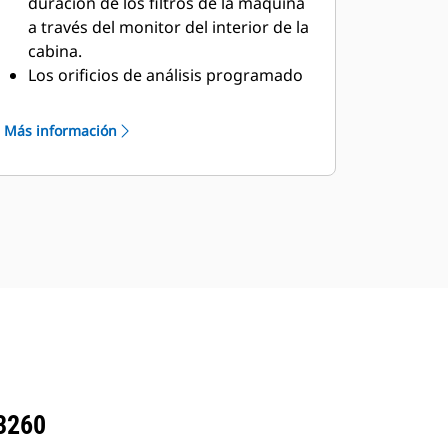
duración de los filtros de la máquina
informadas que reduzcan los costes,
a través del monitor del interior de la
simplifiquen el mantenimiento y
cabina.
mejoren la seguridad en el lugar de
Los orificios de análisis programado
trabajo.
SM
de aceite (S•O•S
) ubicados a nivel
Swing Assist detiene
del suelo ayudan a simplificar el
Más información
automáticamente el giro de la
mantenimiento y permiten una
máquina en los puntos predefinidos
extracción rápida y sencilla de
por el operador. Basta con girar
muestras de fluido para análisis.
hasta el punto de parada deseado y
La larga vida útil del filtro de
activarlo mediante el monitor de la
admisión de aire con prefiltro ayuda
máquina o un botón preestablecido
a ahorrar en costes de
de la palanca tipo joystick. A medida
mantenimiento.
que se acerque, la máquina
El filtro de aceite hidráulico ayuda a
desacelerará automáticamente y no
proporcionar un rendimiento de
permitirá el giro más allá del punto
filtrado alto, válvulas antidrenaje
de ajuste. Swing Assist le ayuda a
para ayudar a mantener el aceite
alcanzar objetivos de giro más
limpio al cambiar el filtro y una vida
3260
repetitivos para reducir el consumo
útil larga, con un intervalo de
de combustible y mejorar los