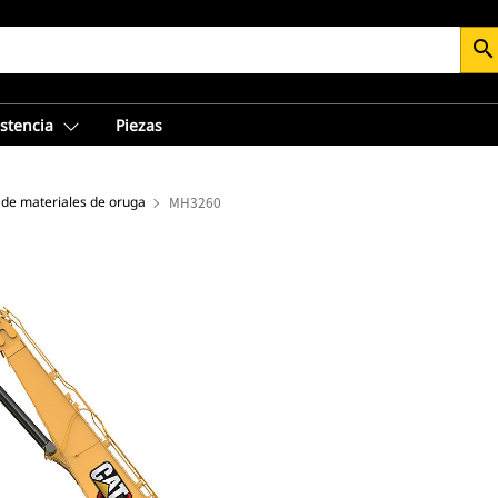
search
istencia
Piezas
de materiales de oruga
MH3260