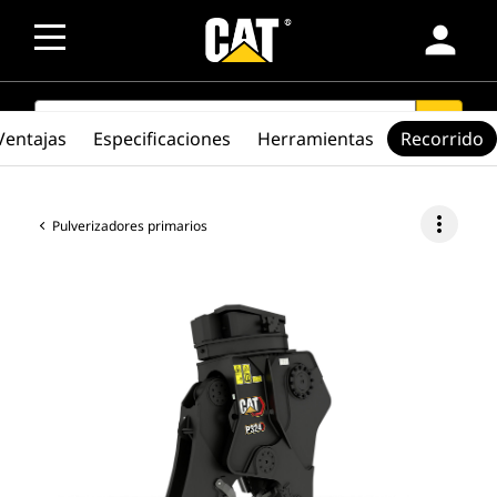
person
SEARCH
search
Ventajas
Especificaciones
Herramientas
Recorrido
more_vert
Pulverizadores primarios