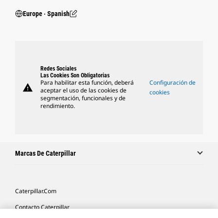
Europe ‧ Spanish
Redes Sociales
Las Cookies Son Obligatorias
Para habilitar esta función, deberá
Configuración de
warning
aceptar el uso de las cookies de
cookies
segmentación, funcionales y de
rendimiento.
Marcas De Caterpillar
Caterpillar.com
Contacto Caterpillar