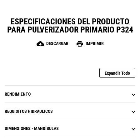
su elección para una amplia
variedad de obras.
ESPECIFICACIONES DEL PRODUCTO
PARA PULVERIZADOR PRIMARIO P324
cloud_download
print
DESCARGAR
IMPRIMIR
Expandir Todo
RENDIMIENTO
REQUISITOS HIDRÁULICOS
DIMENSIONES - MANDÍBULAS