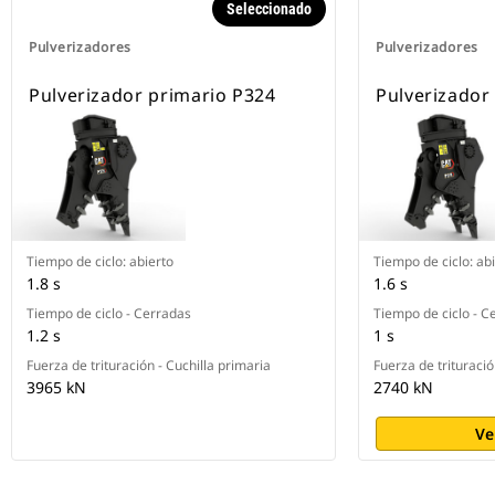
Seleccionado
Pulverizadores
Pulverizadores
Pulverizador primario P324
Pulverizador
Tiempo de ciclo: abierto
Tiempo de ciclo: ab
1.8 s
1.6 s
Tiempo de ciclo - Cerradas
Tiempo de ciclo - C
1.2 s
1 s
Fuerza de trituración - Cuchilla primaria
Fuerza de trituració
3965 kN
2740 kN
Ve