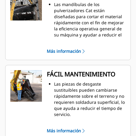
Las mandíbulas de los
pulverizadores Cat están
diseñadas para cortar el material
rápidamente con el fin de mejorar
la eficiencia operativa general de
su máquina y ayudar a reducir el
consumo de combustible.
Posicione con precisión las
Más información
mandíbulas del pulverizador
primario con rotación de 360
grados y visibilidad de la
mandíbula móvil durante la
FÁCIL MANTENIMIENTO
demolición.
La válvula Speed Booster equilibra
Las piezas de desgaste
activamente la velocidad y la
sustituibles pueden cambiarse
potencia, proporcionando tiempos
rápidamente sobre el terreno y no
de ciclo rápidos y una gran fuerza
requieren soldadura superficial, lo
de cierre para ayudar a aumentar
que ayuda a reducir el tiempo de
la productividad.
servicio.
La inspección diaria de las piezas
de desgaste y los puntos de
Más información
engrase son accesibles desde el