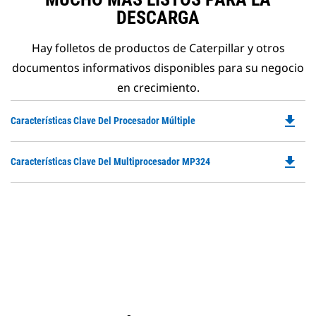
DESCARGA
Hay folletos de productos de Caterpillar y otros
documentos informativos disponibles para su negocio
en crecimiento.
file_download
Do
Características Clave Del Procesador Múltiple
P
O
file_download
Do
Características Clave Del Multiprocesador MP324
in
P
a
O
N
in
Ta
a
N
Ta