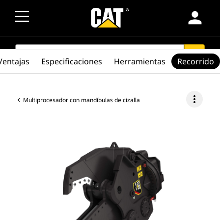
person
SEARCH
search
Ventajas
Especificaciones
Herramientas
Recorrido
more_vert
Multiprocesador con mandíbulas de cizalla