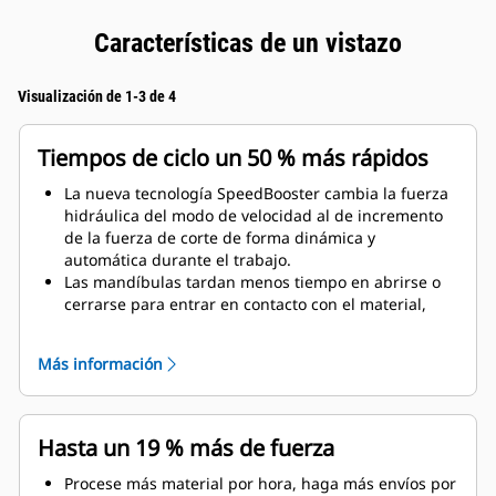
Características de un vistazo
Visualización de 1-3 de 4
Tiempos de ciclo un 50 % más rápidos
La nueva tecnología SpeedBooster cambia la fuerza
hidráulica del modo de velocidad al de incremento
de la fuerza de corte de forma dinámica y
automática durante el trabajo.
Las mandíbulas tardan menos tiempo en abrirse o
cerrarse para entrar en contacto con el material,
puesto que la válvula de velocidad activa
automáticamente el flujo rápido cuando no hay
Más información
carga.
Tan pronto como las mandíbulas entran en contacto
con el material se aplica la máxima fuerza de corte y
aplastamiento.
Hasta un 19 % más de fuerza
Procese más material por hora, haga más envíos por