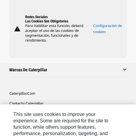
Redes Sociales
Las Cookies Son Obligatorias
Para habilitar esta función, deberá
Configuración de
warning
aceptar el uso de las cookies de
cookies
segmentación, funcionales y de
rendimiento.
Marcas De Caterpillar
Caterpillar.com
Contacto Caterpillar
Mis Preferencias De Marketing
This site uses cookies to improve your
experience. Some are required for the site to
Mapa Del Sitio
function, while others support features,
performance, personalization, targeting, and
Cookie Settings