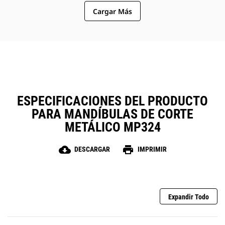
Cargar Más
ESPECIFICACIONES DEL PRODUCTO
PARA MANDÍBULAS DE CORTE
METÁLICO MP324
cloud_download
print
DESCARGAR
IMPRIMIR
Expandir Todo