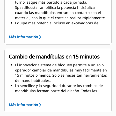
turno, saque más partido a cada jornada.
SpeedBooster amplifica la potencia hidráulica
cuando las mandíbulas entran en contacto con el
material, con lo que el corte se realiza rápidamente.
Equipe más potencia incluso en excavadoras de
menor tamaño. Su diseño compacto mantiene el
centro de gravedad lo más próximo posible a la
Más información
máquina.
Obtenga el máximo rendimiento y una asistencia
total con una solución de demolición completa Cat.
La pantalla del operador de nueva generación Cat
Cambio de mandíbulas en 15 minutos
incorpora programas para multiprocesadores. Un
único centro de asistencia centralizado para todo el
El innovador sistema de bloqueo permite a un solo
sistema en su distribuidor Cat.
operador cambiar de mandíbulas muy fácilmente en
15 minutos o menos. Solo se necesitan herramientas
de mano habituales.
La sencillez y la seguridad durante los cambios de
mandíbulas forman parte del diseño. Todas las
mandíbulas se asientan firmemente en el
correspondiente soporte incluido, incluso en los
Más información
trabajos más exigentes.
El MP324 admite los siguientes tipos de mandíbulas: