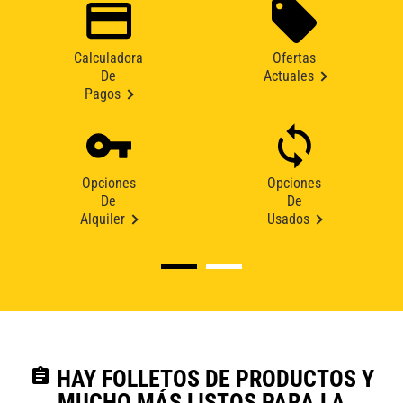
Calculadora
Ofertas
De
Actuales
Pagos
Opciones
Opciones
De
De
Alquiler
Usados
assignment
HAY FOLLETOS DE PRODUCTOS Y
MUCHO MÁS LISTOS PARA LA