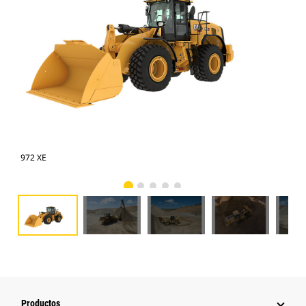
972 XE
972
Productos