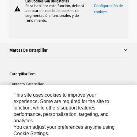
Las Cookies Son Obligatorias
Para habilitar esta función, deberá
Configuración de
warning
aceptar el uso de las cookies de
cookies
segmentación, funcionales y de
rendimiento.
Marcas De Caterpillar
Caterpillar.com
Contacto Caterpillar
Mis Preferencias De Marketing
This site uses cookies to improve your
experience. Some are required for the site to
Mapa Del Sitio
function, while others support features,
performance, personalization, targeting, and
Cookie Settings
analytics.
Aviso Legal
You can adjust your preferences anytime using
Cookie Settings.
Privacidad