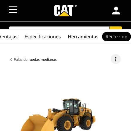
person
SEARCH
search
Ventajas
Especificaciones
Herramientas
Recorrido
more_vert
Palas de ruedas medianas