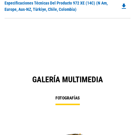
Do
Especificaciones Técnicas Del Producto 972 XE (14C) (N Am,
a
file_download
P
Europe, Aus-NZ, Türkiye, Chile, Colombia)
N
O
Ta
in
a
N
Ta
GALERÍA MULTIMEDIA
FOTOGRAFÍAS