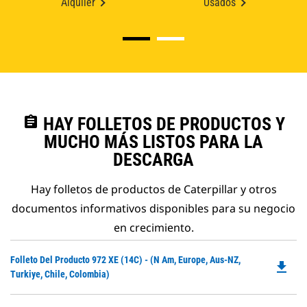
Alquiler
Usados
assignment
HAY FOLLETOS DE PRODUCTOS Y
MUCHO MÁS LISTOS PARA LA
DESCARGA
Hay folletos de productos de Caterpillar y otros
documentos informativos disponibles para su negocio
en crecimiento.
Do
Folleto Del Producto 972 XE (14C) - (N Am, Europe, Aus-NZ,
file_download
P
Turkiye, Chile, Colombia)
O
in