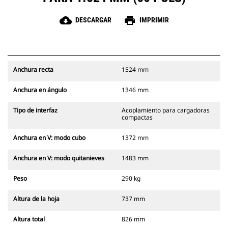
cloud_download
print
DESCARGAR
IMPRIMIR
Anchura recta
1524 mm
Anchura en ángulo
1346 mm
Tipo de interfaz
Acoplamiento para cargadoras
compactas
Anchura en V: modo cubo
1372 mm
Anchura en V: modo quitanieves
1483 mm
Peso
290 kg
Altura de la hoja
737 mm
Altura total
826 mm