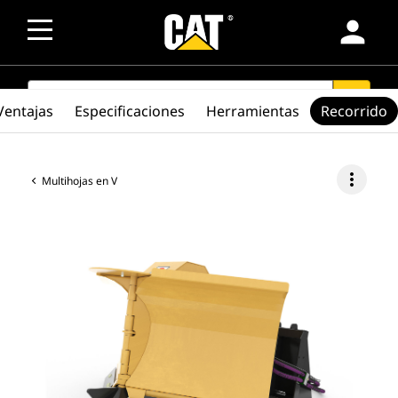
person
SEARCH
search
Ventajas
Especificaciones
Herramientas
Recorrido
more_vert
Multihojas en V