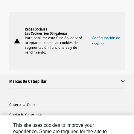
Redes Sociales
Las Cookies Son Obligatorias
Para habilitar esta función, deberá
Configuración de
warning
aceptar el uso de las cookies de
cookies
segmentación, funcionales y de
rendimiento.
Marcas De Caterpillar
Caterpillar.com
Contacto Caterpillar
Mis Preferencias De Marketing
This site uses cookies to improve your
experience. Some are required for the site to