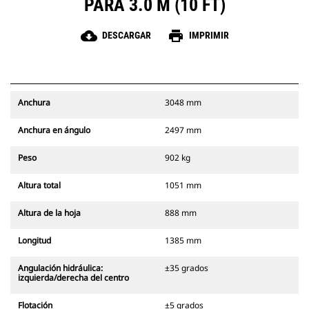
PARA 3.0 M (10 FT)
cloud_download
print
DESCARGAR
IMPRIMIR
Anchura
3048 mm
Anchura en ángulo
2497 mm
Peso
902 kg
Altura total
1051 mm
Altura de la hoja
888 mm
Longitud
1385 mm
Angulación hidráulica:
±35 grados
izquierda/derecha del centro
Flotación
±5 grados