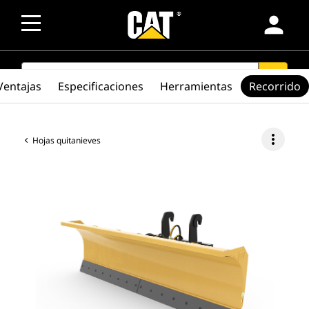
person
SEARCH
search
Ventajas
Especificaciones
Herramientas
Recorrido
more_vert
Hojas quitanieves