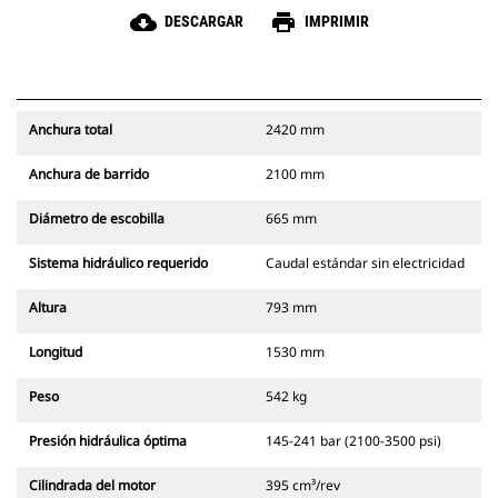
cloud_download
print
DESCARGAR
IMPRIMIR
Anchura total
2420 mm
Anchura de barrido
2100 mm
Diámetro de escobilla
665 mm
Sistema hidráulico requerido
Caudal estándar sin electricidad
Altura
793 mm
Longitud
1530 mm
Peso
542 kg
Presión hidráulica óptima
145-241 bar (2100-3500 psi)
Cilindrada del motor
395 cm³/rev