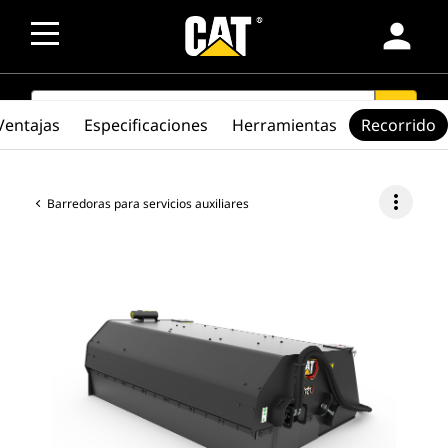
person
SEARCH
search
Ventajas
Especificaciones
Herramientas
Recorrido
more_vert
Barredoras para servicios auxiliares