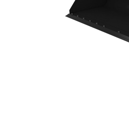
2490 Mm (98 Pulg), Cuchilla Empernable
Ven
Cambiar modelo