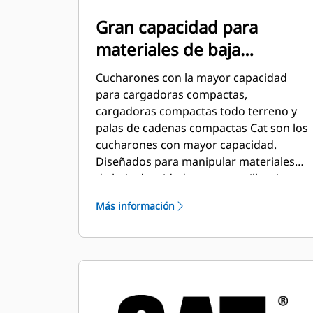
Gran capacidad para
materiales de baja
densidad
Cucharones con la mayor capacidad
para cargadoras compactas,
cargadoras compactas todo terreno y
palas de cadenas compactas Cat son los
cucharones con mayor capacidad.
Diseñados para manipular materiales
de baja densidad como mantillo, virutas
de madera, tierra seca, fertilizante,
Más información
comida para ganado o nieve.