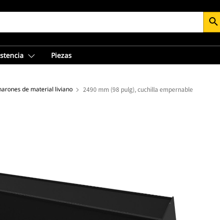
search
istencia
Piezas
arones de material liviano
2490 mm (98 pulg), cuchilla empernable