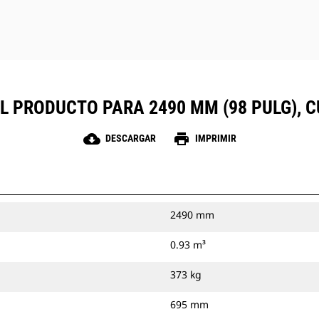
EL PRODUCTO PARA 2490 MM (98 PULG), 
cloud_download
print
DESCARGAR
IMPRIMIR
2490 mm
0.93 m³
373 kg
695 mm