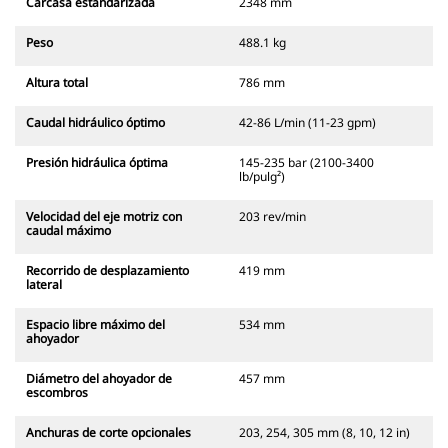
Carcasa estandarizada
2348 mm
Peso
488.1 kg
Altura total
786 mm
Caudal hidráulico óptimo
42-86 L/min (11-23 gpm)
Presión hidráulica óptima
145-235 bar (2100-3400
lb/pulg²)
Velocidad del eje motriz con
203 rev/min
caudal máximo
Recorrido de desplazamiento
419 mm
lateral
Espacio libre máximo del
534 mm
ahoyador
Diámetro del ahoyador de
457 mm
escombros
Anchuras de corte opcionales
203, 254, 305 mm (8, 10, 12 in)