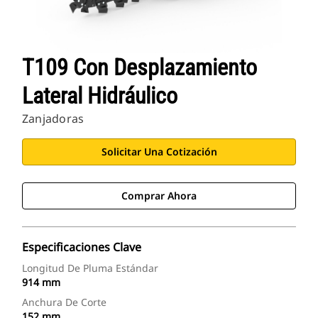
T109 Con Desplazamiento
Lateral Hidráulico
Zanjadoras
Solicitar Una Cotización
Comprar Ahora
Especificaciones Clave
Longitud De Pluma Estándar
914 mm
Anchura De Corte
152 mm