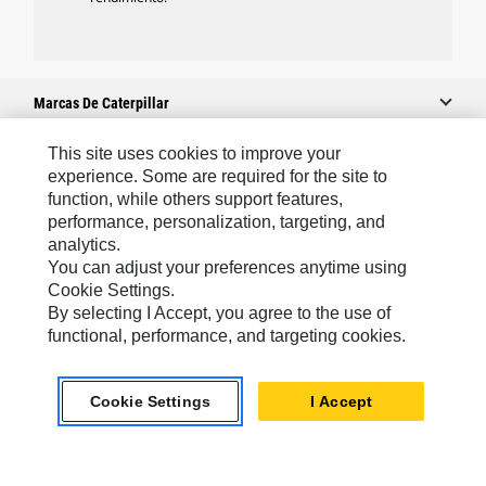
Marcas De Caterpillar
This site uses cookies to improve your
experience. Some are required for the site to
Caterpillar.com
function, while others support features,
performance, personalization, targeting, and
Contacto Caterpillar
analytics.
Mis Preferencias De Marketing
You can adjust your preferences anytime using
Cookie Settings.
Mapa Del Sitio
By selecting I Accept, you agree to the use of
Cookie Settings
functional, performance, and targeting cookies.
Aviso Legal
Cookie Settings
I Accept
Privacidad