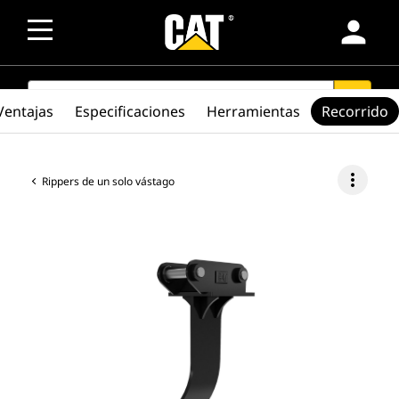
person
SEARCH
search
Ventajas
Especificaciones
Herramientas
Recorrido
more_vert
Rippers de un solo vástago