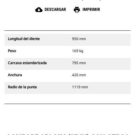
cloud_download
print
DESCARGAR
IMPRIMIR
Longitud del diente
950 mm
Peso
169 kg
Carcasa estandarizada
795 mm
Anchura
420 mm
Radio de la punta
1119 mm