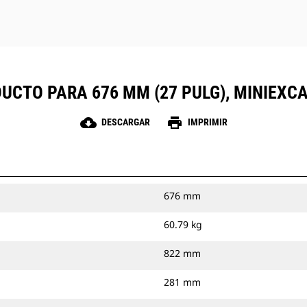
DUCTO PARA 676 MM (27 PULG), MINIEXC
cloud_download
print
DESCARGAR
IMPRIMIR
676 mm
60.79 kg
822 mm
281 mm