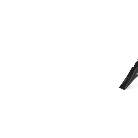
676 Mm (27 Pulg), Miniexcavadoras De 5-6 Toneladas
Ven
Cambiar modelo