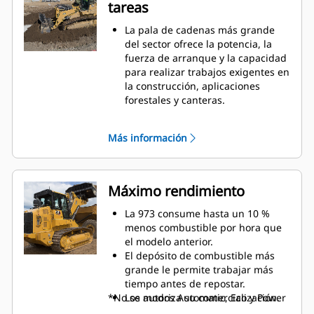
tareas
La pala de cadenas más grande
del sector ofrece la potencia, la
fuerza de arranque y la capacidad
para realizar trabajos exigentes en
la construcción, aplicaciones
forestales y canteras.
Con la potencia, tracción y agilidad
de las palas de cadenas, tan solo
Más información
necesitará una máquina y un
operador para realizar cualquier
trabajo, desde la limpieza del
terreno hasta la instalación de
Máximo rendimiento
servicios generales y tareas de
acabado alrededor de edificios.
La 973 consume hasta un 10 %
La opción del acoplamiento rápido
menos combustible por hora que
Fusion™ le permite cambiar de
el modelo anterior.
accesorio rápidamente con una
El depósito de combustible más
gran variedad de implementos
grande le permite trabajar más
como horquillas, cucharones, etc.,
tiempo antes de repostar.
de palas de ruedas y de otras
*No se autoriza su comercialización.
Los modos Automatic, Eco y Power
máquinas compatibles con Fusion.
adaptan el rendimiento al trabajo