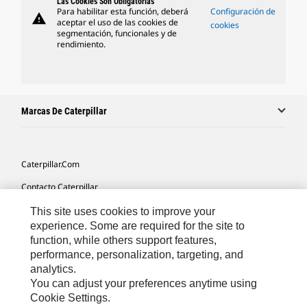
Las Cookies Son Obligatorias
Para habilitar esta función, deberá
Configuración de
warning
aceptar el uso de las cookies de
cookies
segmentación, funcionales y de
rendimiento.
Marcas De Caterpillar
Caterpillar.com
Contacto Caterpillar
Mis Preferencias De Marketing
This site uses cookies to improve your
experience. Some are required for the site to
Mapa Del Sitio
function, while others support features,
performance, personalization, targeting, and
Cookie Settings
analytics.
Aviso Legal
You can adjust your preferences anytime using
Cookie Settings.
Privacidad