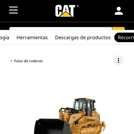
person
SEARCH
search
ogía
Herramientas
Descargas de productos
Recorr
more_vert
Palas de cadenas