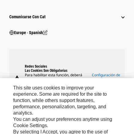
Comunicarse Con Cat
Europe ‧ Spanish
Redes Sociales
Las Cookies Son Obligatorias
Para habilitar esta función, deberá
Configuración de
warning
aceptar el uso de las cookies de
cookies
segmentación, funcionales y de
This site uses cookies to improve your
rendimiento.
experience. Some are required for the site to
function, while others support features,
performance, personalization, targeting, and
analytics.
Marcas De Caterpillar
You can adjust your preferences anytime using
Cookie Settings.
By selecting I Accept, you agree to the use of