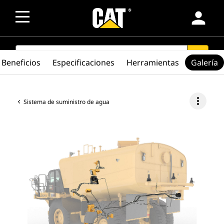
person
SEARCH
search
Beneficios
Especificaciones
Herramientas
Galería
more_vert
Sistema de suministro de agua