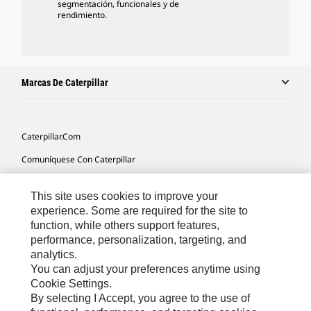
segmentación, funcionales y de
rendimiento.
Marcas De Caterpillar
Caterpillar.com
Comuníquese Con Caterpillar
Mis Preferencias De Marketing
This site uses cookies to improve your
Mapa Del Sitio
experience. Some are required for the site to
function, while others support features,
Cookie Settings
performance, personalization, targeting, and
Avisos Legales
analytics.
You can adjust your preferences anytime using
Privacidad
Cookie Settings.
By selecting I Accept, you agree to the use of