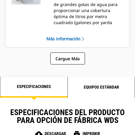
de grandes gotas de agua para
proporcionar una cobertura
óptima de litros por metro
cuadrado (galones por yarda
cuadrada) en todo el camino de
acarreo.
Más información
Las pruebas de Caterpillar
demuestran que el sistema de
suministro de agua Cat puede
Cargue Más
reducir el consumo de agua en un
25 a 50 % en comparación con los
sistemas de agua convencionales.
ESPECIFICACIONES
EQUIPOS ESTÁNDAR
ESPECIFICACIONES DEL PRODUCTO
PARA OPCIÓN DE FÁBRICA WDS
cloud_download
print
DESCARGAR
IMPRIMIR