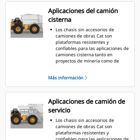
Aplicaciones del camión
cisterna
Los chasis sin accesorios de
camiones de obras Cat son
plataformas resistentes y
confiables para las aplicaciones de
camiones cisterna tanto en
proyectos de minería como de
construcción.
El uso de un camión de obras con
Más información
chasis sin accesorios proporciona
una solución que es ideal para la
eliminación de polvo, la
construcción de carreteras, la
Aplicaciones de camión de
protección contra incendios y otras
servicio
aplicaciones.
Caterpillar trabaja en conjunto con
Los chasis sin accesorios de
OEM de todo el mundo para
camiones de obras Cat son
asegurarse de que la máquina con
plataformas resistentes y
chasis sin accesorios combine con
confiables para las aplicaciones de