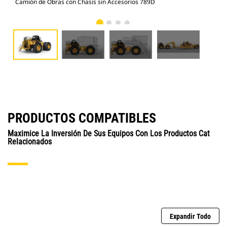
Camión de Obras con Chasis sin Accesorios 789D
Cam
PRODUCTOS COMPATIBLES
Maximice La Inversión De Sus Equipos Con Los Productos Cat
Relacionados
Expandir Todo