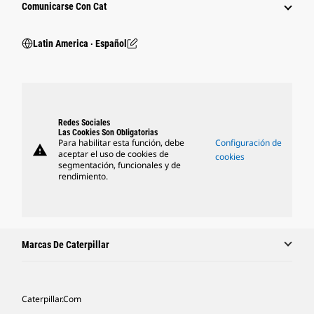
Comunicarse Con Cat
Latin America ‧ Español
Redes Sociales
Las Cookies Son Obligatorias
Para habilitar esta función, debe
Configuración de
warning
aceptar el uso de cookies de
cookies
segmentación, funcionales y de
rendimiento.
Marcas De Caterpillar
Caterpillar.com