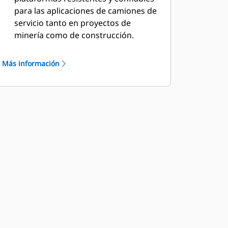
para las aplicaciones de camiones de
servicio tanto en proyectos de
minería como de construcción.
El uso de un chasis sin accesorios de
camión de obras proporciona una
Más información
solución ideal para suministrar
combustible y lubricación de
mantenimiento preventivo para la
flota de máquinas de su obra.
Caterpillar trabaja en conjunto con
OEM de todo el mundo para
asegurarse de que la máquina con
chasis sin accesorios combine con la
aplicación del camión de servicio,
hasta llegar a su distribuidor Cat y
así proporcionar la mejor solución
para su negocio.