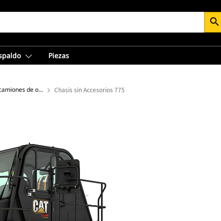
search
espaldo
Piezas
Chasis sin accesorios de camiones de obras
Chasis sin Accesorios 775