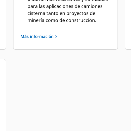
para las aplicaciones de camiones
cisterna tanto en proyectos de
minería como de construcción.
El uso de un camión de obras con
chasis sin accesorios proporciona
Más información
una solución que es ideal para la
eliminación de polvo, la construcción
de carreteras, la protección contra
incendios y otras aplicaciones.
Caterpillar trabaja en conjunto con
OEM de todo el mundo para
asegurarse de que la máquina con
chasis sin accesorios combine con la
aplicación del camión cisterna, todo
ello a través de su distribuidor Cat
con el fin de proporcionar la mejor
solución para su negocio.