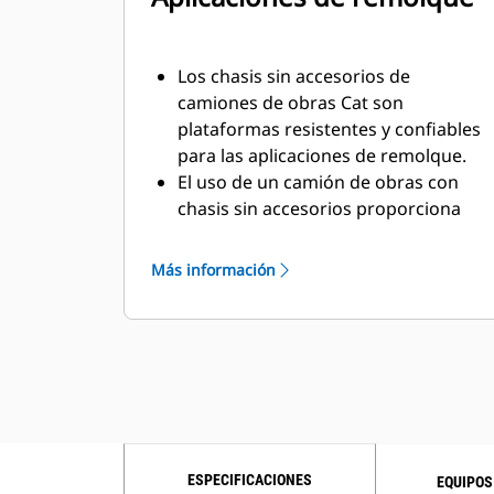
Los chasis sin accesorios de
camiones de obras Cat son
plataformas resistentes y confiables
para las aplicaciones de remolque.
El uso de un camión de obras con
chasis sin accesorios proporciona
una solución ideal para remolques
de equipos y remolques de descarga
Más información
inferior.
Caterpillar trabaja en conjunto con
OEM de todo el mundo para
asegurarse de que la máquina con
chasis sin accesorios combine con la
aplicación de remolque, todo ello a
través de su distribuidor Cat con el
fin de proporcionar la mejor solución
ESPECIFICACIONES
EQUIPOS