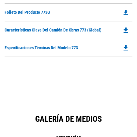
file_download
Do
Folleto Del Producto 773G
P
O
file_download
Do
Características Clave Del Camión De Obras 773 (Global)
in
P
a
O
N
file_download
Do
Especificaciones Técnicas Del Modelo 773
in
Ta
P
a
O
N
in
Ta
a
N
Ta
GALERÍA DE MEDIOS