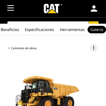
person
SEARCH
search
Beneficios
Especificaciones
Herramientas
Galería
more_vert
Camiones de obras