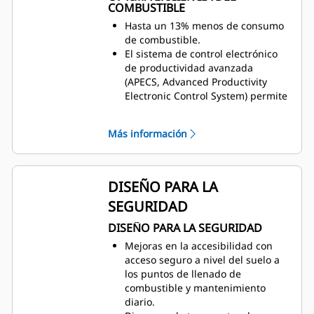
operadores a lograr el menor
COMBUSTIBLE
costo por tonelada.
Hasta un 13% menos de consumo
de combustible.
El sistema de control electrónico
de productividad avanzada
(APECS, Advanced Productivity
Electronic Control System) permite
establecer una conexión del motor
y la transmisión en un nivel
Más información
superior. Gracias a esta
comunicación, la máquina
aprovecha mejor la potencia y el
par que genera el motor.
DISEÑO PARA LA
Optimice automáticamente el
SEGURIDAD
consumo de combustible con la
modalidad de economía
DISEÑO PARA LA SEGURIDAD
adaptable, que reduce el consumo
Mejoras en la accesibilidad con
de combustible sin afectar a la
acceso seguro a nivel del suelo a
productividad y puede activarse
los puntos de llenado de
con un solo botón.
combustible y mantenimiento
Obtenga mejoras en la eficiencia
diario.
del combustible con el