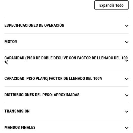
puntos proporciona mayor
Expandir Todo
seguridad al operador.
El indicador del cinturón de
seguridad emite alertas visuales y
ESPECIFICACIONES DE OPERACIÓN
audibles para el
operador cuando
el cinturón de seguridad no está
abrochado.
MOTOR
Las funciones de bloqueo ayudan
al técnico de servicio a realizar
trabajos de mantenimiento en la
CAPACIDAD (PISO DE DOBLE DECLIVE CON FACTOR DE LLENADO DEL 100
%)
máquina con la modalidad segura.
La dirección secundaria se activa
automáticamente en caso de falla
CAPACIDAD: PISO PLANO, FACTOR DE LLENADO DEL 100%
del sistema
primario.
El limitador de velocidad de
sobrecarga funciona con el
DISTRIBUCIONES DEL PESO: APROXIMADAS
sistema de carga útil del camión
para reducir
la velocidad de la
máquina automáticamente cuando
TRANSMISIÓN
el camión está sobrecargado.
MANDOS FINALES