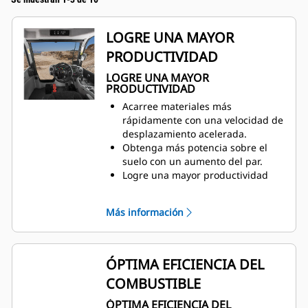
LOGRE UNA MAYOR
PRODUCTIVIDAD
LOGRE UNA MAYOR
PRODUCTIVIDAD
Acarree materiales más
rápidamente con una velocidad de
desplazamiento acelerada.
Obtenga más potencia sobre el
suelo con un aumento del par.
Logre una mayor productividad
con un sistema de control
de
tracción (TCS, Traction Control
Más información
System) más sensible.
Reduzca el desgaste de los
neumáticos al máximo al activar el
TCS en cuanto se produzca el
ÓPTIMA EFICIENCIA DEL
resbalamiento.
COMBUSTIBLE
Un rendimiento sólido y
predecible que ayuda a los
ÓPTIMA EFICIENCIA DEL