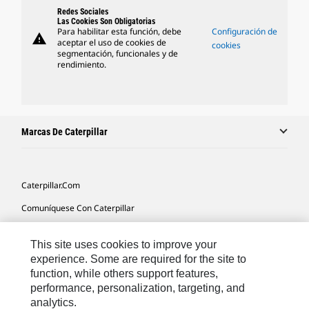
Redes Sociales
Las Cookies Son Obligatorias
Para habilitar esta función, debe
Configuración de
warning
aceptar el uso de cookies de
cookies
segmentación, funcionales y de
rendimiento.
Marcas De Caterpillar
Caterpillar.com
Comuníquese Con Caterpillar
Mis Preferencias De Marketing
This site uses cookies to improve your
Mapa Del Sitio
experience. Some are required for the site to
function, while others support features,
Cookie Settings
performance, personalization, targeting, and
Avisos Legales
analytics.