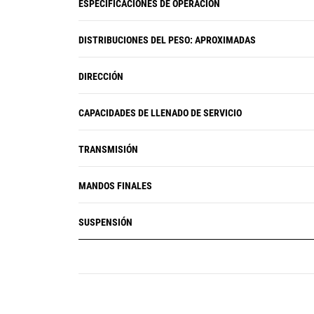
ESPECIFICACIONES DE OPERACIÓN
la máquina para ayudar a localizar
las fallas rápidamente a fin de
DISTRIBUCIONES DEL PESO: APROXIMADAS
proporcionar una reparación más
rápida.
DIRECCIÓN
CAPACIDADES DE LLENADO DE SERVICIO
TRANSMISIÓN
MANDOS FINALES
SUSPENSIÓN