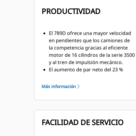
PRODUCTIVIDAD
El 789D ofrece una mayor velocidad
en pendientes que los camiones de
la competencia gracias al eficiente
motor de 16 cilindros de la serie 3500
y al tren de impulsión mecánico.
El aumento de par neto del 23 %
proporciona una fuerza de arrastre
inigualable durante la aceleración, en
Más información
pendientes pronunciadas y en
condiciones de suelo duro. La
reserva de par se acopla eficazmente
con los puntos de cambio de la
FACILIDAD DE SERVICIO
transmisión para proporcionar la
máxima eficiencia y tiempos de ciclo
más cortos.