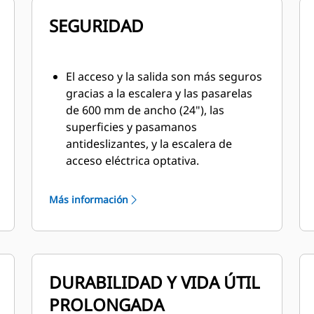
SEGURIDAD
El acceso y la salida son más seguros
gracias a la escalera y las pasarelas
de 600 mm de ancho (24"), las
superficies y pasamanos
antideslizantes, y la escalera de
acceso eléctrica optativa.
El sistema de freno patentado ofrece
un control superior que proporciona
Más información
retardo y frenado resistente a la
pérdida de eficacia inmediatos.
El 789D está diseñado para una
excelente visibilidad panorámica y
DURABILIDAD Y VIDA ÚTIL
con líneas de visión claras, espejos
de ángulo amplio mejorados, tanque
PROLONGADA
de aire y depósito de grasa