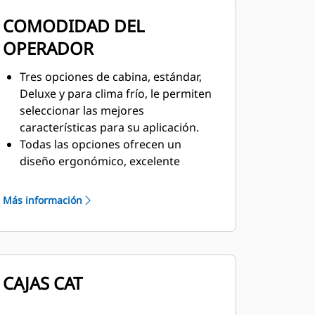
COMODIDAD DEL
OPERADOR
Tres opciones de cabina, estándar,
Deluxe y para clima frío, le permiten
seleccionar las mejores
características para su aplicación.
Todas las opciones ofrecen un
diseño ergonómico, excelente
visibilidad panorámica y controles,
palancas, interruptores y medidores
Más información
ubicados para facilitar el uso.
La cabina cuenta con numerosas
características que mejoran la
comodidad y reducen la fatiga, como
CAJAS CAT
un asiento con suspensión
neumática, menos vibración,
climatización automática e