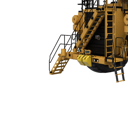
789D
Esp
Cambiar modelo