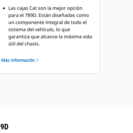
insonorización.
Las cajas Cat son la mejor opción
para el 789D. Están diseñadas como
un componente integral de todo el
sistema del vehículo, lo que
garantiza que alcance la máxima vida
útil del chasis.
La caja de alto rendimiento (HP, High
Performance) tiene un diseño liviano,
Más información
simplificado y duradero que
proporciona una cobertura frontal
completa de la máquina y una mayor
protección superior.
Disponible en varios tamaños, la Caja
MSD II es ideal para minas maduras
con buenas prácticas de operación y
mantenimiento. Aproveche la opción
con o sin revestimiento y con una
89D
caja específica para el sitio, diseñada