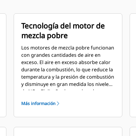
Tecnología del motor de
mezcla pobre
Los motores de mezcla pobre funcionan
con grandes cantidades de aire en
exceso. El aire en exceso absorbe calor
durante la combustión, lo que reduce la
temperatura y la presión de combustión
y disminuye en gran medida los niveles
de NOx. El diseño de mezcla pobre
también proporciona una mayor vida
Más información
útil de los componentes y un excelente
consumo de combustible.