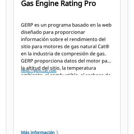
Gas Engine Rating Pro
GERP es un programa basado en la web
diseñado para proporcionar
información sobre el rendimiento del
sitio para motores de gas natural Cat®
en la industria de compresión de gas.
GERP proporciona datos del motor para
la altitud del sitio, la temperatura
https://gerp.cat.com
ambiente, el combustible, el rechazo de
calor del refrigerante del motor, los
datos de rendimiento, los planos de
instalación, las hojas de especificaciones
y las curvas de la bomba.
Más información