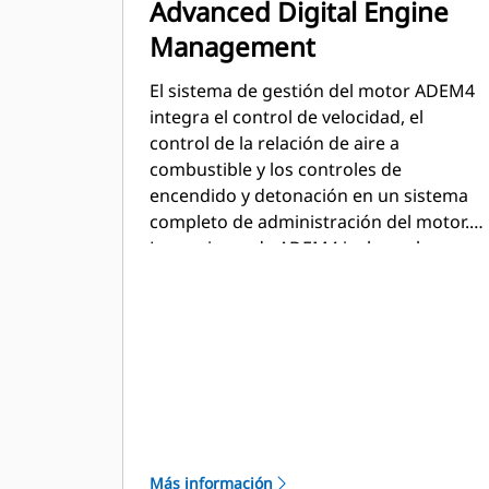
Advanced Digital Engine
Management
El sistema de gestión del motor ADEM4
integra el control de velocidad, el
control de la relación de aire a
combustible y los controles de
encendido y detonación en un sistema
completo de administración del motor.
Las mejoras de ADEM4 incluyen la
interfaz de usuario, el sistema de
visualización, los controles de apagado
y el diagnóstico del sistema.
Más información