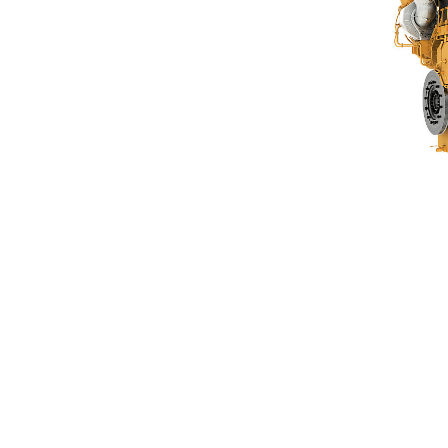
G3606 A4
Ben
Cambiar modelo