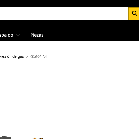
search
espaldo
Piezas
resión de gas
G3606 A4