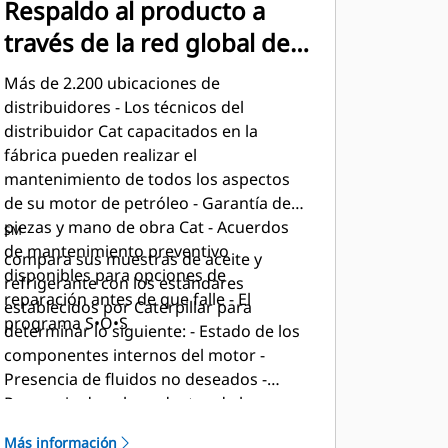
Respaldo al producto a
través de la red global de
distribuidores Cat
Más de 2.200 ubicaciones de
distribuidores - Los técnicos del
distribuidor Cat capacitados en la
fábrica pueden realizar el
mantenimiento de todos los aspectos
de su motor de petróleo - Garantía de
piezas y mano de obra Cat - Acuerdos
SM
de mantenimiento preventivo
compara sus muestras de aceite y
disponibles para opciones de
refrigerante con los estándares
reparación antes de que falle - El
establecidos por Caterpillar para
programa S•O•S
determinar lo siguiente: - Estado de los
componentes internos del motor -
Presencia de fluidos no deseados -
Presencia de subproductos de la
combustión - Intervalo de cambio de
Más información