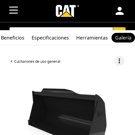
person
SEARCH
search
Beneficios
Especificaciones
Herramientas
Galería
more_vert
Cucharones de uso general