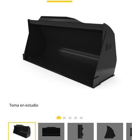
Toma en estudio
Vist