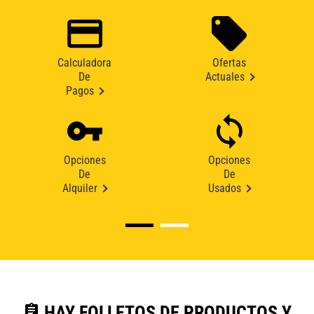
Calculadora
Ofertas
De
Actuales
Pagos
Opciones
Opciones
De
De
Alquiler
Usados
assignment
HAY FOLLETOS DE PRODUCTOS Y