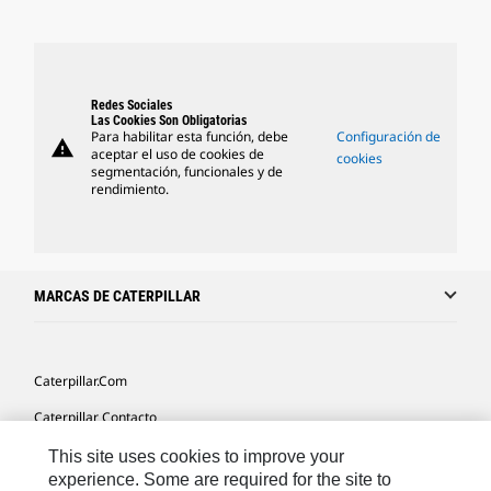
Redes Sociales
Las Cookies Son Obligatorias
Para habilitar esta función, debe
Configuración de
warning
aceptar el uso de cookies de
cookies
segmentación, funcionales y de
rendimiento.
MARCAS DE CATERPILLAR
Caterpillar.com
Caterpillar Contacto
Mis Preferencias De Marketing
This site uses cookies to improve your
experience. Some are required for the site to
Site Map