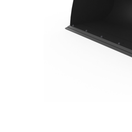
1,15 M³ (1,5 Yd³), Acoplador De Minicargador, Cuchilla Empernada
Ben
Cambiar modelo