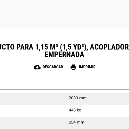
CTO PARA 1,15 M³ (1,5 YD³), ACOPLADO
EMPERNADA
cloud_download
print
DESCARGAR
IMPRIMIR
2080 mm
448 kg
954 mm