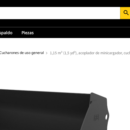
search
espaldo
Piezas
Cucharones de uso general
1,15 m³ (1,5 yd³), acoplador de minicargador, cu