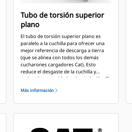
Tubo de torsión superior
plano
El tubo de torsión superior plano es
paralelo a la cuchilla para ofrecer una
mejor referencia de descarga a tierra
(que se alinea con todos los demás
cucharones cargadores Cat). Esto
reduce el desgaste de la cuchilla y
mejora las capacidades de nivelación. El
ángulo y la colocación del borde puede
Más información
ser más fácil de medir desde el interior
de la cabina.