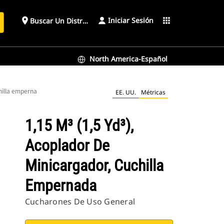
Iniciar Sesión
place
apps
Buscar Un Distribuidor
North America-Español
chilla empernada
EE. UU.
Métricas
1,15 M³ (1,5 Yd³),
Acoplador De
Minicargador, Cuchilla
Empernada
Cucharones De Uso General