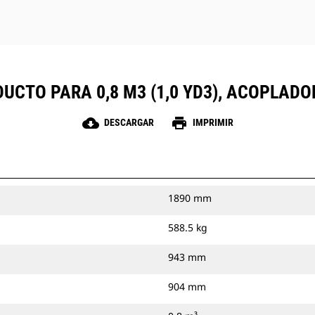
UCTO PARA 0,8 M3 (1,0 YD3), ACOPLAD
cloud_download
print
DESCARGAR
IMPRIMIR
1890 mm
588.5 kg
943 mm
904 mm