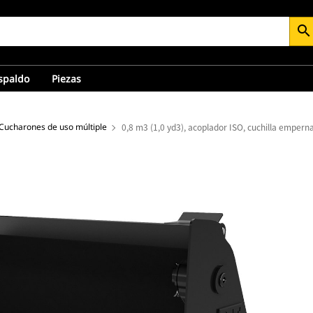
search
espaldo
Piezas
Cucharones de uso múltiple
0,8 m3 (1,0 yd3), acoplador ISO, cuchilla empern