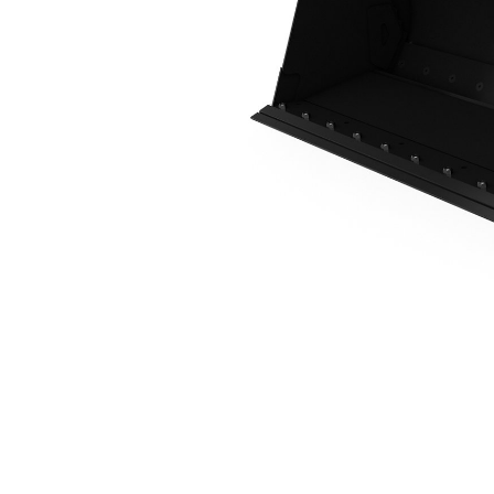
0,8 M3 (1,0 Yd3), Acoplador ISO, Cuchilla Empernada
Ben
Cambiar modelo