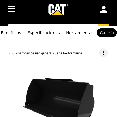
person
SEARCH
search
Beneficios
Especificaciones
Herramientas
Galería
more_vert
Cucharones de uso general - Serie Performance