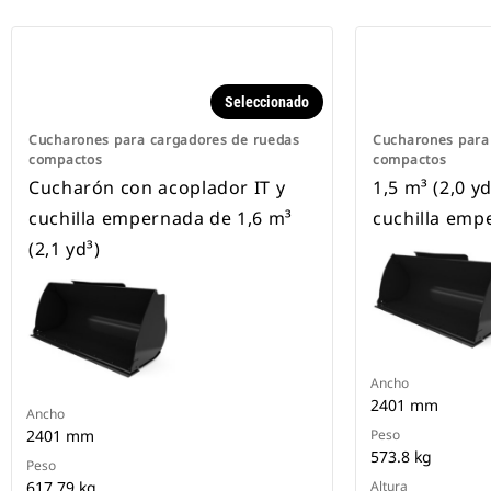
Seleccionado
Cucharones para cargadores de ruedas
Cucharones para
compactos
compactos
Cucharón con acoplador IT y
1,5 m³ (2,0 yd
cuchilla empernada de 1,6 m³
cuchilla emp
(2,1 yd³)
Ancho
2401 mm
Ancho
2401 mm
Peso
573.8 kg
Peso
617.79 kg
Altura