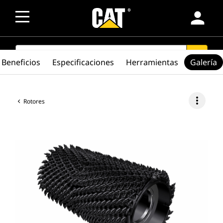
person
SEARCH
search
Beneficios
Especificaciones
Herramientas
Galería
more_vert
Rotores