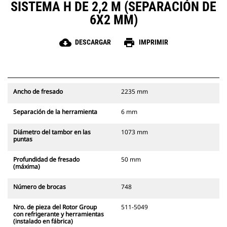
SISTEMA H DE 2,2 M (SEPARACIÓN DE
6X2 MM)
cloud_download
print
DESCARGAR
IMPRIMIR
Ancho de fresado
2235 mm
Separación de la herramienta
6 mm
Diámetro del tambor en las
1073 mm
puntas
Profundidad de fresado
50 mm
(máxima)
Número de brocas
748
Nro. de pieza del Rotor Group
511-5049
con refrigerante y herramientas
(instalado en fábrica)