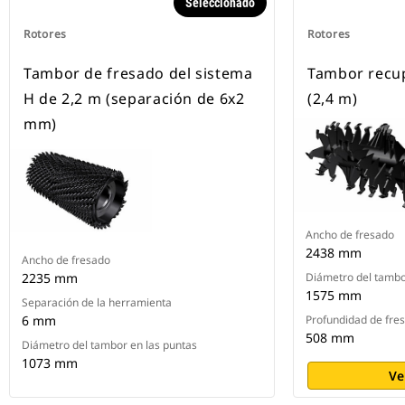
Seleccionado
Rotores
Rotores
Tambor de fresado del sistema
Tambor recu
H de 2,2 m (separación de 6x2
(2,4 m)
mm)
Ancho de fresado
2438 mm
Ancho de fresado
2235 mm
Diámetro del tambo
1575 mm
Separación de la herramienta
6 mm
Profundidad de fre
508 mm
Diámetro del tambor en las puntas
1073 mm
Ve