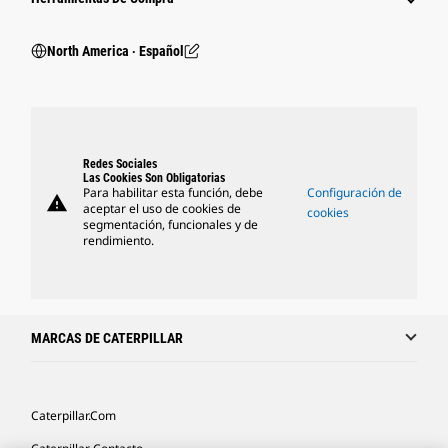
North America ‧ Español
Redes Sociales
Las Cookies Son Obligatorias
Para habilitar esta función, debe
Configuración de
warning
aceptar el uso de cookies de
cookies
segmentación, funcionales y de
rendimiento.
MARCAS DE CATERPILLAR
Caterpillar.com