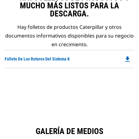
MUCHO MÁS LISTOS PARA LA
DESCARGA.
Hay folletos de productos Caterpillar y otros
documentos informativos disponibles para su negocio
en crecimiento.
file_download
Do
Folleto De Los Rotores Del Sistema K
P
O
in
a
N
Ta
GALERÍA DE MEDIOS