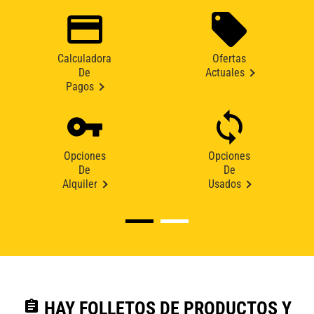
Calculadora
Ofertas
De
Actuales
Pagos
Opciones
Opciones
De
De
Alquiler
Usados
assignment
HAY FOLLETOS DE PRODUCTOS Y