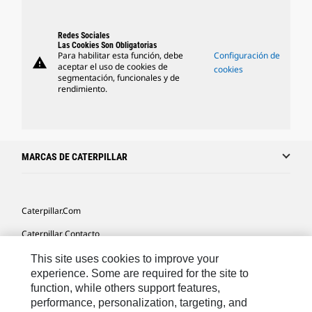
Redes Sociales
Las Cookies Son Obligatorias
Para habilitar esta función, debe
Configuración de
warning
aceptar el uso de cookies de
cookies
segmentación, funcionales y de
rendimiento.
MARCAS DE CATERPILLAR
Caterpillar.com
Caterpillar Contacto
Mis Preferencias De Marketing
This site uses cookies to improve your
experience. Some are required for the site to
Site Map
function, while others support features,
performance, personalization, targeting, and
Cookie Settings