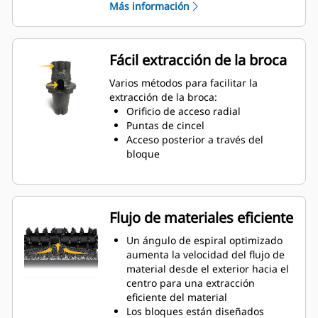
Más información
El collarín de desgaste de 20 mm
es un 66 % más largo que los
portaherramientas del System G
Un diseño de portaherramientas
Fácil extracción de la broca
antirrotación garantiza una
posición adecuada para evitar el
Varios métodos para facilitar la
desgaste de los bloques y de los
extracción de la broca:
portaherramientas
Orificio de acceso radial
El agua puede penetrar a través
Puntas de cincel
del orificio de acceso radial del
Acceso posterior a través del
portaherramientas para facilitar la
bloque
rotación de los dientes y lograr un
desgaste uniforme de la broca
Los portaherramientas están
disponibles para alojar brocas con
Flujo de materiales eficiente
vástago de 20 mm, 22 mm y 25
mm para distintas aplicaciones
Un ángulo de espiral optimizado
aumenta la velocidad del flujo de
material desde el exterior hacia el
centro para una extracción
eficiente del material
Los bloques están diseñados