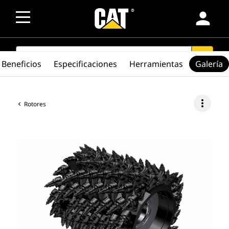
person
SEARCH
search
Beneficios
Especificaciones
Herramientas
Galería
more_vert
Rotores