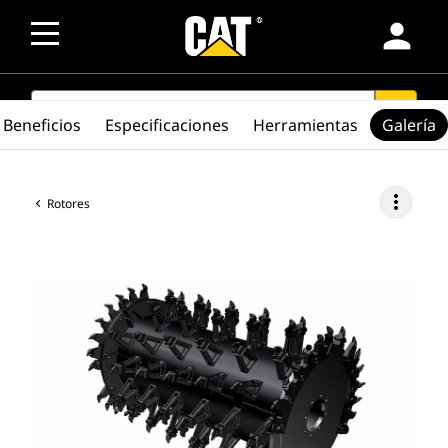
person
SEARCH
search
Beneficios
Especificaciones
Herramientas
Galería
more_vert
Rotores