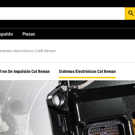
search
espaldo
Piezas
nentes electrónicos Cat® Reman
Tren De Impulsión Cat Reman
Sistemas Electrónicos Cat Reman