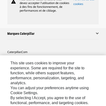
warning
devez accepter l'utilisation de cookies
cookies
à des fins de fonctionnement, de
performances et de ciblage.
Marques Caterpillar
Caterpillar.com
Contacter Caterpillar
This site uses cookies to improve your
Mes Préférences Marketing
experience. Some are required for the site to
function, while others support features,
Plan Du Site
performance, personalization, targeting, and
analytics.
Cookie Settings
You can adjust your preferences anytime using
Mentions Légales
Cookie Settings.
By selecting I Accept, you agree to the use of
Confidentialité
functional, performance, and targeting cookies.