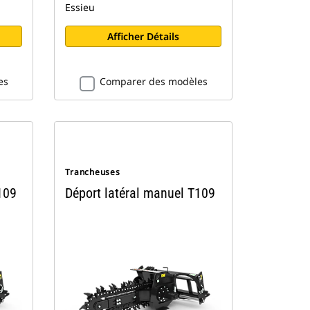
Essieu
Afficher Détails
es
Comparer des modèles
Trancheuses
109
Déport latéral manuel T109