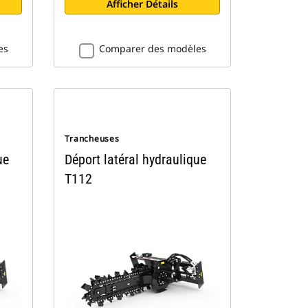
Afficher Détails
es
Comparer des modèles
Trancheuses
ue
Déport latéral hydraulique
T112