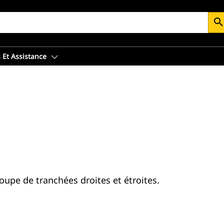
searc
 Et Assistance
oupe de tranchées droites et étroites.