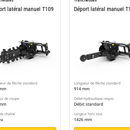
cheuses
Trancheuses
ort latéral manuel T109
Déport latéral manuel T
eur de flèche standard
Longueur de flèche standard
 mm
914 mm
ur de coupe
Débit hydraulique requis
 mm
Débit standard
de chaîne
Largeur hors tout
eu
1426 mm