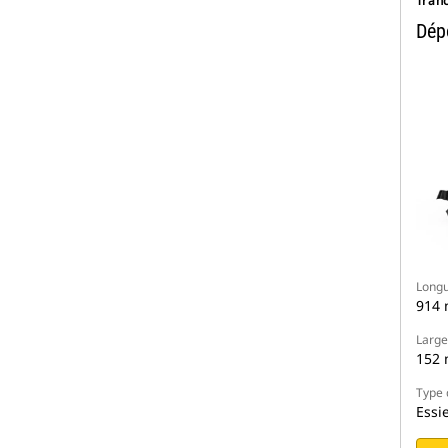
Tran
Dép
Longu
914
Large
152
Type 
Essi