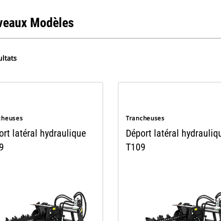
veaux Modèles
ltats
cheuses
Trancheuses
rt latéral hydraulique
Déport latéral hydrauliq
9
T109