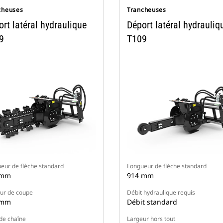
cheuses
Trancheuses
rt latéral hydraulique
Déport latéral hydrauliq
9
T109
eur de flèche standard
Longueur de flèche standard
 mm
914 mm
ur de coupe
Débit hydraulique requis
 mm
Débit standard
de chaîne
Largeur hors tout