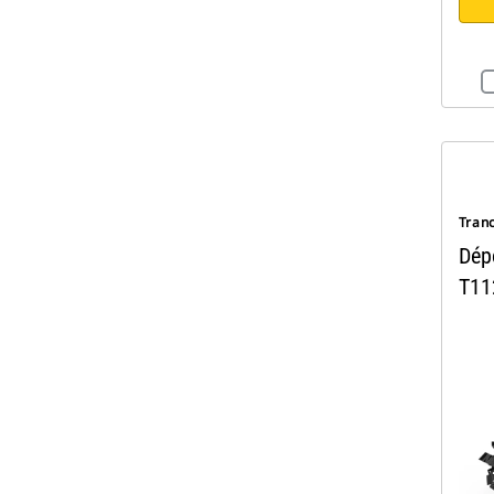
Tran
Dépo
T11