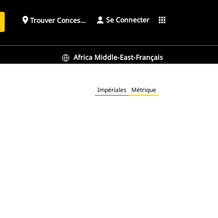
Se Connecter
place
apps
Trouver Concessionnaire
h
Africa Middle-East-Français
Impériales
Métrique