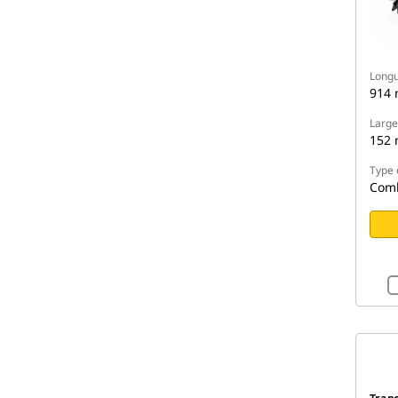
Longu
914
Large
152
Type 
Com