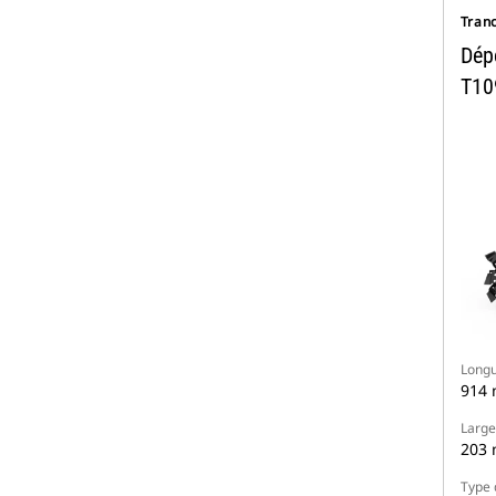
Tran
Dépo
T10
Longu
914
Large
203
Type 